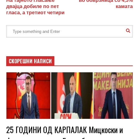
На тајното гласање
во обврзница со 4,5%
двајца добиле по пет
камата
гласа, а третиот четири
СКОРЕШНИ НАПИСИ
25 ГОДИНИ ОД КАРПАЛАК Мицкоски и