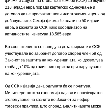
фирми и Сојузот на стопански комори (ССК) со вкупно
218 илјади евра поради картелско однесување и
договор да не прифаќаат нови или зголемени цени од
добавувачите. Секоја фирма ќе плати по 50 илјади
евра, а казната за ССК, како координатор на
активностите, изнесува 18.585 евра.
Во соопштението се наведува дека фирмите и ССК
учествувале во забранет договор според член 59 од
Законот за заштита на конкуренцијата, кој дозволува
глоба до 10% од годишниот приход при нарушување
на конкуренцијата.
Од ССК изјавија дека одлуката ќе се почитува.
Министерството за економија најави и повеќекратно
зголемување на казните во Законот за нефер
трговски практики, што според аналитичарите може