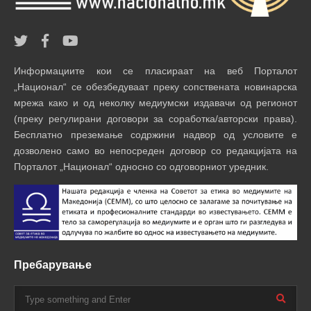
Информациите кои се пласираат на веб Порталот
„Национал“ се обезбедуваат преку сопствената новинарска
мрежа како и од неколку медиумски издавачи од регионот
(преку регулирани договори за соработка/авторски права).
Бесплатно преземање содржини надвор од условите е
дозволено само во непосреден договор со редакцијата на
Порталот „Национал“ односно со одговорниот уредник.
Пребарување