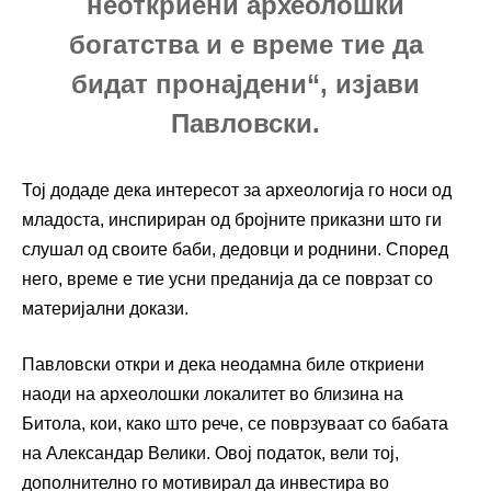
неоткриени археолошки
богатства и е време тие да
бидат пронајдени“, изјави
Павловски.
Тој додаде дека интересот за археологија го носи од
младоста, инспириран од бројните приказни што ги
слушал од своите баби, дедовци и роднини. Според
него, време е тие усни преданија да се поврзат со
материјални докази.
Павловски откри и дека неодамна биле откриени
наоди на археолошки локалитет во близина на
Битола, кои, како што рече, се поврзуваат со бабата
на Александар Велики. Овој податок, вели тој,
дополнително го мотивирал да инвестира во