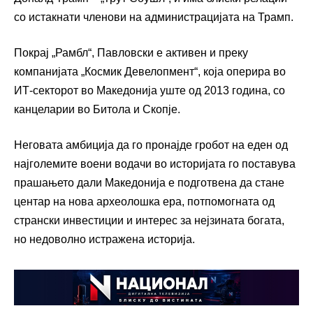
со истакнати членови на администрацијата на Трамп.
Покрај „Рамбл“, Павловски е активен и преку
компанијата „Космик Девелопмент“, која оперира во
ИТ-секторот во Македонија уште од 2013 година, со
канцеларии во Битола и Скопје.
Неговата амбиција да го пронајде гробот на еден од
најголемите воени водачи во историјата го поставува
прашањето дали Македонија е подготвена да стане
центар на нова археолошка ера, потпомогната од
странски инвестиции и интерес за нејзината богата,
но недоволно истражена историја.