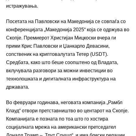
истражувања.
Посетата на Павловски на Македонија се совпаѓа со
конференцијата „Македонија 2025“ која се одржува во
Скопје. Премиерот Христијан Мицкоски вчера ги
прими Крис Павловски и Џанкарло Девасини,
сопственик на криптовалутата Тетер (USDT).
Средбата, како што беше соопштено од Владата,
вклучувала разговори за можни инвестиции во
технолошката и дигиталната инфраструктура на
државата.
Во февруари годинава, неговата компанија „Рамбл
Клауд“ отвори претставништво во центарот на Скопје.
Компанијата е позната по тоа што го хостира
социјалната мрежа на американски претседател
Доналд Трамп – „Трут Соушл“, и има блиски релации