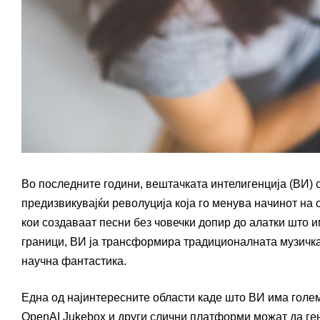
Во последните години, вештачката интелигенција (ВИ) с
предизвикувајќи револуција која го менува начинот на
кои создаваат песни без човечки допир до алатки што 
граници, ВИ ја трансформира традиционалната музичка
научна фантастика.
Една од најинтересните области каде што ВИ има голем
OpenAI Jukebox и други слични платформи можат да ге