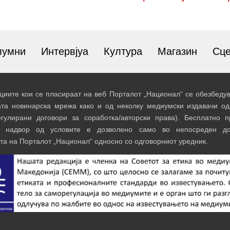
лумни
Интервјуа
Култура
Магазин
Сц
иите кои се пласираат на веб Порталот „Национал“ се обезбедув
ата новинарска мрежа како и од неколку медиумски издавачи од
егулирани договори за соработка/авторски права). Бесплатно 
и надвор од условите е дозволено само во непосреден до
та на Порталот „Национал“ односно со одговорниот уредник.