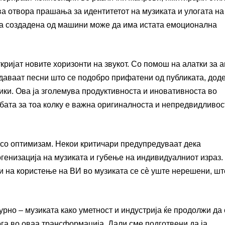
ва отвора прашања за идентитетот на музиката и улогата на
та создадена од машини може да има истата емоционална
ткријат новите хоризонти на звукот. Со помош на алатки за 
даваат песни што се подобро прифатени од публиката, дод
ки. Ова ја зголемува продуктивноста и иновативноста во
бата за тоа колку е важна оригиналноста и непредвидливос
 со оптимизам. Некои критичари предупредуваат дека
генизација на музиката и губење на индивидуалниот израз.
ти на користење на ВИ во музиката се сè уште нерешени, шт
урно – музиката како уметност и индустрија ќе продолжи да 
ога во оваа трансформација. Дали сме подготвени да ја