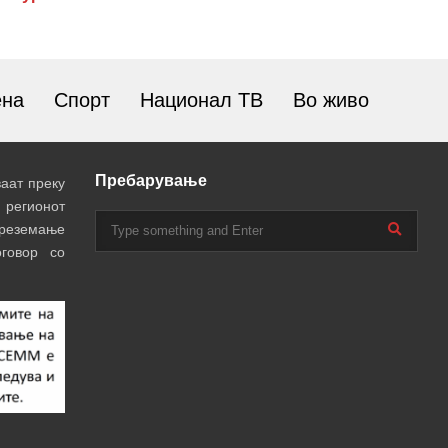
ена
Спорт
Национал ТВ
Во живо
Пребарување
аат преку
 регионот
преземање
говор со