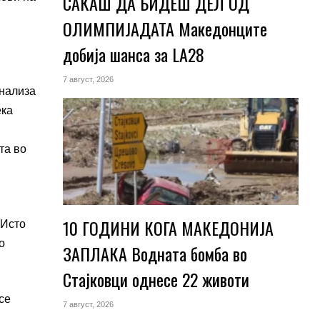
САКАШ ДА БИДЕШ ДЕЛ ОД
ОЛИМПИЈАДАТА Македонците
добија шанса за LA28
7 август, 2026
анализа
ека
та во
10 ГОДИНИ КОГА МАКЕДОНИЈА
 Исто
о
ЗАПЛАКА Водната бомба во
Стајковци однесе 22 животи
се
7 август, 2026