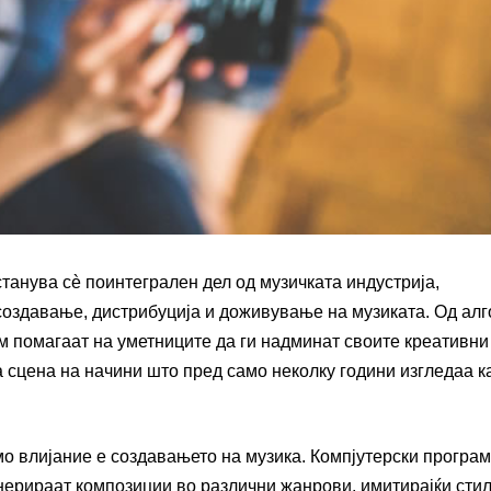
танува сè поинтегрален дел од музичката индустрија,
 создавање, дистрибуција и доживување на музиката. Од ал
им помагаат на уметниците да ги надминат своите креативни
 сцена на начини што пред само неколку години изгледаа к
о влијание е создавањето на музика. Компјутерски програм
нерираат композиции во различни жанрови, имитирајќи сти