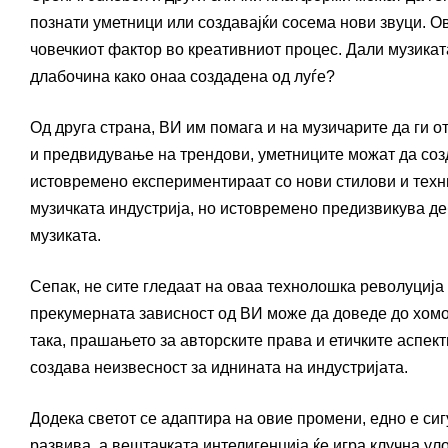
познати уметници или создавајќи сосема нови звуци. О
човечкиот фактор во креативниот процес. Дали музика
длабочина како онаа создадена од луѓе?
Од друга страна, ВИ им помага и на музичарите да ги о
и предвидување на трендови, уметниците можат да соз
истовремено експериментираат со нови стилови и техни
музичката индустрија, но истовремено предизвикува де
музиката.
Сепак, не сите гледаат на оваа технолошка револуција
прекумерната зависност од ВИ може да доведе до хомо
така, прашањето за авторските права и етичките аспек
создава неизвесност за иднината на индустријата.
Додека светот се адаптира на овие промени, едно е сиг
развива, а вештачката интелигенција ќе игра клучна ул