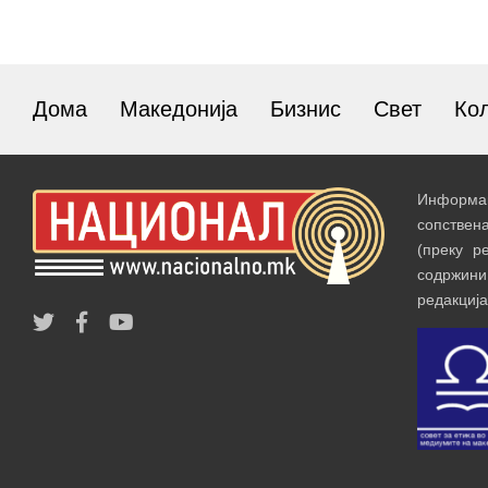
Дома
Македонија
Бизнис
Свет
Ко
Информац
сопствен
(преку р
содржин
редакција