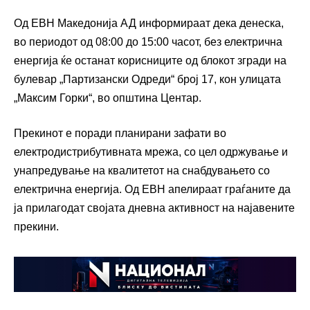
Од ЕВН Македонија АД информираат дека денеска,
во периодот од 08:00 до 15:00 часот, без електрична
енергија ќе останат корисниците од блокот згради на
булевар „Партизански Одреди“ број 17, кон улицата
„Максим Горки“, во општина Центар.
Прекинот е поради планирани зафати во
електродистрибутивната мрежа, со цел одржување и
унапредување на квалитетот на снабдувањето со
електрична енергија. Од ЕВН апелираат граѓаните да
ја прилагодат својата дневна активност на најавените
прекини.