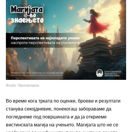
Фото: Принтскрин
Во време кога трката по оценки, броеви и резултати
станува секојдневие, понекогаш забораваме да
погледнеме под површината и да ја откриеме
вистинската магија на учењето. Магијата што не се