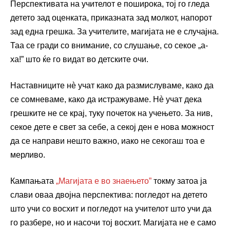
Перспективата на учителот е поширока, тој го гледа
детето зад оценката, приказната зад молкот, напорот
зад една грешка. За учителите, магијата не е случајна.
Таа се гради со внимание, со слушање, со секое „а-
ха!” што ќе го видат во детските очи.
Наставниците нè учат како да размислуваме, како да
се сомневаме, како да истражуваме. Нè учат дека
грешките не се крај, туку почеток на учењето. За нив,
секое дете е свет за себе, а секој ден е нова можност
да се направи нешто важно, иако не секогаш тоа е
мерливо.
Кампањата
„Магијата е во знаењето”
токму затоа ја
слави оваа двојна перспектива: погледот на детето
што учи со восхит и погледот на учителот што учи да
го разбере, но и насочи тој восхит. Магијата не е само