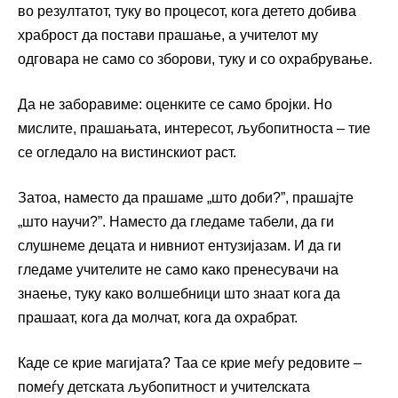
во резултатот, туку во процесот, кога детето добива
храброст да постави прашање, а учителот му
одговара не само со зборови, туку и со охрабрување.
Да не заборавиме: оценките се само бројки. Но
мислите, прашањата, интересот, љубопитноста – тие
се огледало на вистинскиот раст.
Затоа, наместо да прашаме „што доби?”, прашајте
„што научи?”. Наместо да гледаме табели, да ги
слушнеме децата и нивниот ентузијазам. И да ги
гледаме учителите не само како пренесувачи на
знаење, туку како волшебници што знаат кога да
прашаат, кога да молчат, кога да охрабрат.
Каде се крие магијата? Таа се крие меѓу редовите –
помеѓу детската љубопитност и учителската