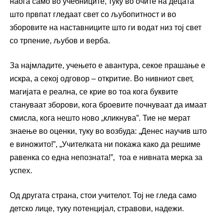
наоѓа само во учебниците, туку во очите на децата
што првпат гледаат свет со љубопитност и во
зборовите на наставниците што ги водат низ тој свет
со трпение, љубов и верба.
За најмладите, учењето е авантура, секое прашање е
искра, а секој одговор – откритие. Во нивниот свет,
магијата е реална, се крие во тоа кога буквите
стануваат зборови, кога броевите почнуваат да имаат
смисла, кога нешто ново „кликнува”. Тие не мерат
знаење во оценки, туку во возбуда: „Денес научив што
е виножито!”, „Учителката ни покажа како да решиме
равенка со една непозната!”, тоа е нивната мерка за
успех.
Од другата страна, стои учителот. Тој не гледа само
детско лице, туку потенцијал, стравови, надежи.