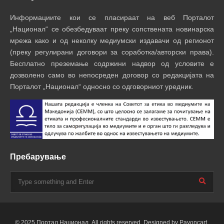
Информациите кои се пласираат на веб Порталот
„Национал“ се обезбедуваат преку сопствената новинарска
мрежа како и од неколку медиумски издавачи од регионот
(преку регулирани договори за соработка/авторски права).
Бесплатно преземање содржини надвор од условите е
дозволено само во непосреден договор со редакцијата на
Порталот „Национал“ односно со одговорниот уредник.
Пребарување
© 2025 Портал Национал. All rights reserved. Designed by Payoncart.