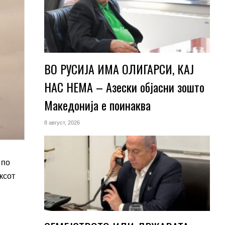
ВО РУСИЈА ИМА ОЛИГАРСИ, КАЈ
НАС НЕМА – Азески објасни зошто
Македонија е поинаква
8 август, 2026
 по
ксот