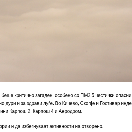
 беше критично загаден, особено со ПМ2,5 честички опасни
о дури и за здрави луѓе. Во Кичево, Скопје и Гостивар инде
тини Карпош 2, Карпош 4 и Аеродром.
ории и да избегнуваат активности на отворено.