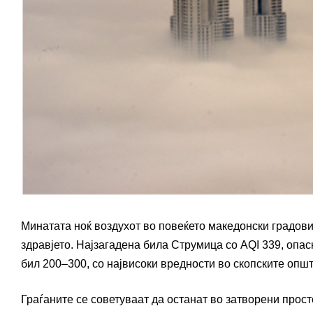
Минатата ноќ воздухот во повеќето македонски градови
здравјето. Најзагадена била Струмица со AQI 339, опасн
бил 200–300, со највисоки вредности во скопските опш
Граѓаните се советуваат да останат во затворени прост