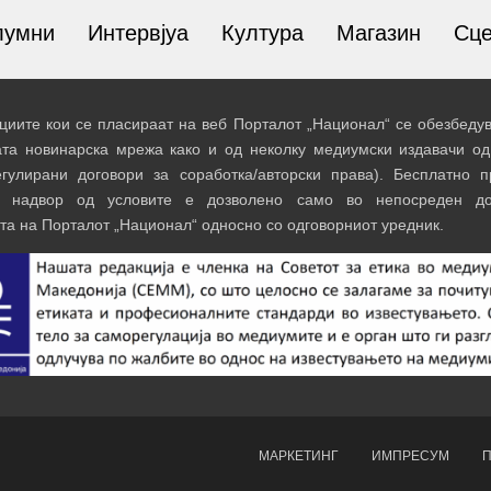
лумни
Интервјуа
Култура
Магазин
Сц
иите кои се пласираат на веб Порталот „Национал“ се обезбедув
ата новинарска мрежа како и од неколку медиумски издавачи од
егулирани договори за соработка/авторски права). Бесплатно 
и надвор од условите е дозволено само во непосреден до
та на Порталот „Национал“ односно со одговорниот уредник.
МАРКЕТИНГ
ИМПРЕСУМ
П