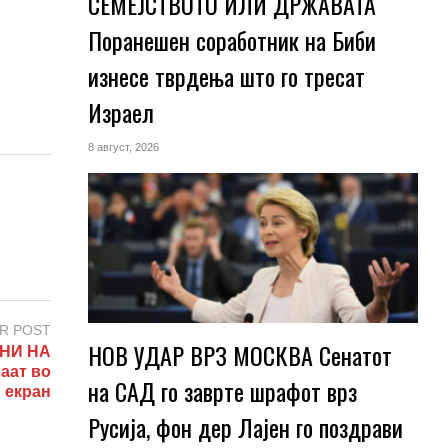
СЕМЕЈСТВОТО ИЛИ ДРЖАВАТА
Поранешен соработник на Биби
изнесе тврдења што го тресат
Израел
8 август, 2026
R POST
НОВ УДАР ВРЗ МОСКВА Сенатот
ПНИ НА
аат во
на САД го заврте шрафот врз
м екран
Русија, фон дер Лајен го поздрави