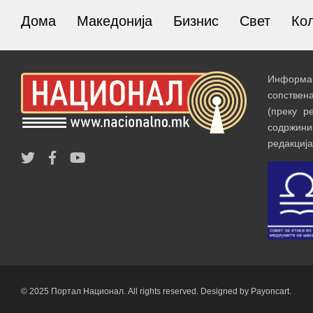
Дома
Македонија
Бизнис
Свет
Ко
Информац
сопствен
(преку р
содржин
редакција
© 2025 Портал Национал. All rights reserved. Designed by Payoncart.