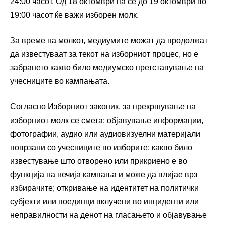
24:00 часот. Од 18 октомври па сè до 19 октомври во
19:00 часот ќе важи изборен молк.
За време на молкот, медиумите можат да продолжат
да известуваат за текот на изборниот процес, но е
забрането какво било медиумско претставување на
учесниците во кампањата.
Согласно Изборниот законик, за прекршување на
изборниот молк се смета: објавување информации,
фотографии, аудио или аудиовизуелни материјали
поврзани со учесниците во изборите; какво било
известување што отворено или прикриено е во
функција на нечија кампања и може да влијае врз
избирачите; откривање на идентитет на политички
субјекти или поединци вклучени во инциденти или
неправилности на денот на гласањето и објавување