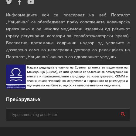
Информациите кои се пласираат на веб Порталот
„Национал“ се обезбедуваат преку сопствената новинарска
мрежа како и од неколку медиумски издавачи од регионот
(преку регулирани договори за соработка/авторски права).
Бесплатно преземање содржини надвор од условите е
дозволено само во непосреден договор со редакцијата на
Порталот „Национал“ односно со одговорниот уредник.
Пребарување