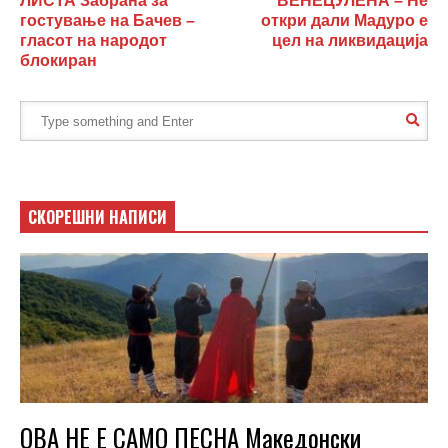
ЛИСТА Забрана за
ВЕНЕЦУЛЕНА – Не
гостување на Бачев –
откри дали Мадуро е
гласот на народот
цел на ликвидација
блокиран
СКОРЕШНИ НАПИСИ
ОВА НЕ Е САМО ПЕСНА Македонски