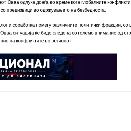
нот. Оваа одлука доаѓа во време кога глобалните конфликти
т со предизвици во одржувањето на безбедноста.
алог и соработка помеѓу различните политички фракции, со 
Оваа ситуација ќе биде следена со големо внимание од ст
ние на конфликтите во регионот.