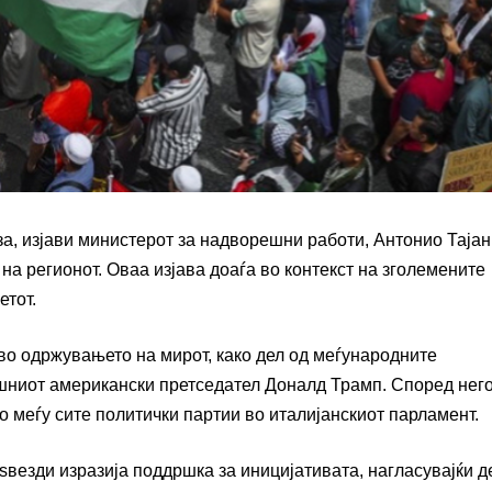
за, изјави министерот за надворешни работи, Антонио Тајан
на регионот. Оваа изјава доаѓа во контекст на зголемените
етот.
 во одржувањето на мирот, како дел од меѓународните
ниот американски претседател Доналд Трамп. Според него
о меѓу сите политички партии во италијанскиот парламент.
ѕвезди изразија поддршка за иницијативата, нагласувајќи д