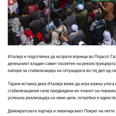
Италија е подготвена да испрати војници во Појасот Га
денешниот владин самит посветен на реконструкцијата 
напори за стабилизација на ситуацијата во тој дел од св
Тајани истакна дека Италија може да игра важна улога
стабилизациони сили предвидени во планот на поранеш
успешна реализација на овие цели, потребно е единств
Демократската партија и левичарскиот Покрет на петте 