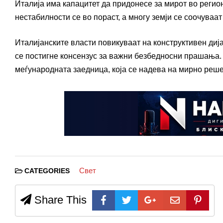
Италија има капацитет да придонесе за мирот во регио
нестабилности се во пораст, а многу земји се соочуваа
Италијанските власти повикуваат на конструктивен диј
се постигне консензус за важни безбедносни прашања. 
меѓународната заедница, која се надева на мирно реше
Свет
CATEGORIES
Share This