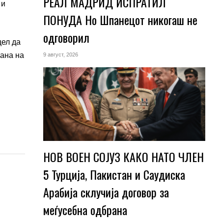
РЕАЛ МАДРИД ИСПРАТИЛ
 и
ПОНУДА Но Шпанецот никогаш не
одговорил
цел да
рана на
9 август, 2026
НОВ ВОЕН СОЈУЗ КАКО НАТО ЧЛЕН
5 Турција, Пакистан и Саудиска
Арабија склучија договор за
меѓусебна одбрана