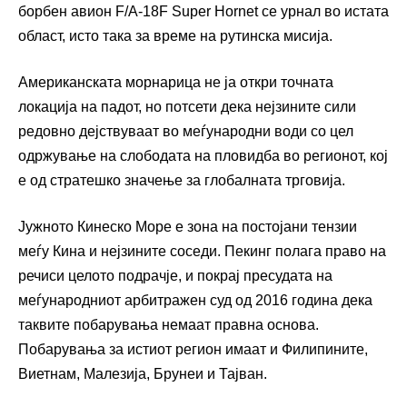
борбен авион F/A-18F Super Hornet се урнал во истата
област, исто така за време на рутинска мисија.
Американската морнарица не ја откри точната
локација на падот, но потсети дека нејзините сили
редовно дејствуваат во меѓународни води со цел
одржување на слободата на пловидба во регионот, кој
е од стратешко значење за глобалната трговија.
Јужното Кинеско Море е зона на постојани тензии
меѓу Кина и нејзините соседи. Пекинг полага право на
речиси целото подрачје, и покрај пресудата на
меѓународниот арбитражен суд од 2016 година дека
таквите побарувања немаат правна основа.
Побарувања за истиот регион имаат и Филипините,
Виетнам, Малезија, Брунеи и Тајван.