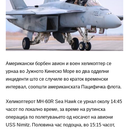
Американски борбен авион и воен хеликоптер се
урнаа во Јужното Кинеско Море во два одделни
инциденти што се случиле во краток временски
интервал, соопшти американската Пацифичка флота.
Хеликоптерот MH-60R Sea Hawk се урнал околу 14:45
часот по локално време, за време на рутинска
операција по полетувањето од носачот на авиони
USS Nimitz. Половина час подоцна, во 15:15 часот,