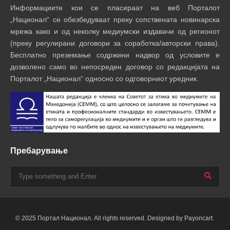
Информациите кои се пласираат на веб Порталот
„Национал“ се обезбедуваат преку сопствената новинарска
мрежа како и од неколку медиумски издавачи од регионот
(преку регулирани договори за соработка/авторски права).
Бесплатно преземање содржини надвор од условите е
дозволено само во непосреден договор со редакцијата на
Порталот „Национал“ односно со одговорниот уредник.
Пребарување
© 2025 Портал Национал. All rights reserved. Designed by Payoncart.