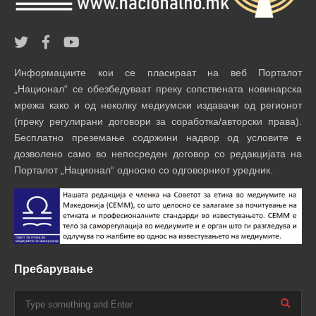
Информациите кои се пласираат на веб Порталот
„Национал“ се обезбедуваат преку сопствената новинарска
мрежа како и од неколку медиумски издавачи од регионот
(преку регулирани договори за соработка/авторски права).
Бесплатно преземање содржини надвор од условите е
дозволено само во непосреден договор со редакцијата на
Порталот „Национал“ односно со одговорниот уредник.
Пребарување