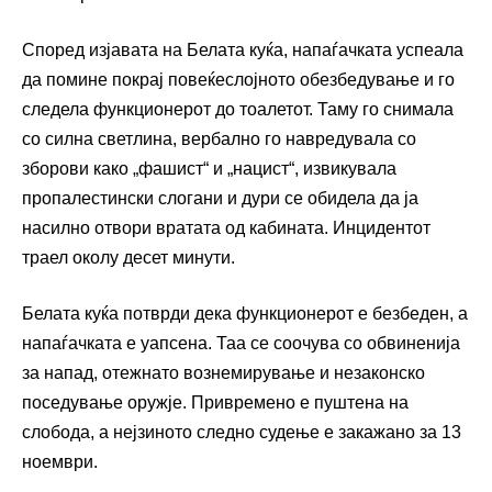
Според изјавата на Белата куќа, напаѓачката успеала
да помине покрај повеќеслојното обезбедување и го
следела функционерот до тоалетот. Таму го снимала
со силна светлина, вербално го навредувала со
зборови како „фашист“ и „нацист“, извикувала
пропалестински слогани и дури се обидела да ја
насилно отвори вратата од кабината. Инцидентот
траел околу десет минути.
Белата куќа потврди дека функционерот е безбеден, а
напаѓачката е уапсена. Таа се соочува со обвиненија
за напад, отежнато вознемирување и незаконско
поседување оружје. Привремено е пуштена на
слобода, а нејзиното следно судење е закажано за 13
ноември.