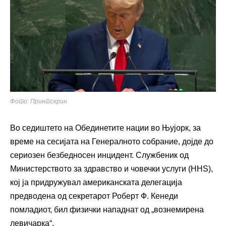
Фото: Принтскрин
Во седиштето на Обединетите нации во Њујорк, за
време на сесијата на Генералното собрание, дојде до
сериозен безбедносен инцидент. Службеник од
Министерството за здравство и човечки услуги (HHS),
кој ја придружувал американската делегација
предводена од секретарот Роберт Ф. Кенеди
помладиот, бил физички нападнат од „вознемирена
левичарка“.