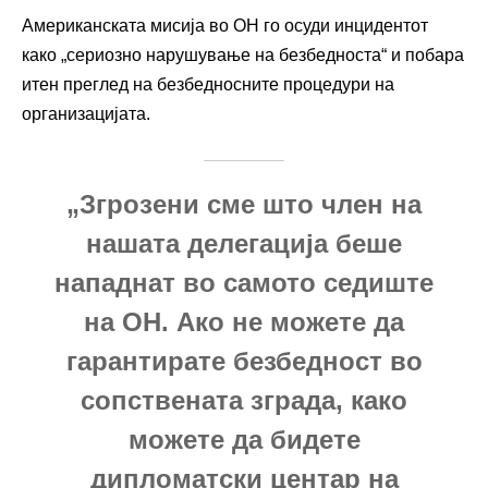
Американската мисија во ОН го осуди инцидентот
како „сериозно нарушување на безбедноста“ и побара
итен преглед на безбедносните процедури на
организацијата.
„Згрозени сме што член на
нашата делегација беше
нападнат во самото седиште
на ОН. Ако не можете да
гарантирате безбедност во
сопствената зграда, како
можете да бидете
дипломатски центар на