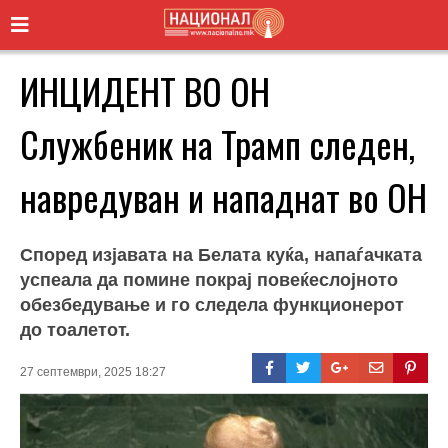
ИНЦИДЕНТ ВО ОН
Службеник на Трамп следен,
навредуван и нападнат во ОН
Според изјавата на Белата куќа, напаѓачката
успеала да помине покрај повеќеслојното
обезбедување и го следела функционерот
до тоалетот.
27 септември, 2025 18:27