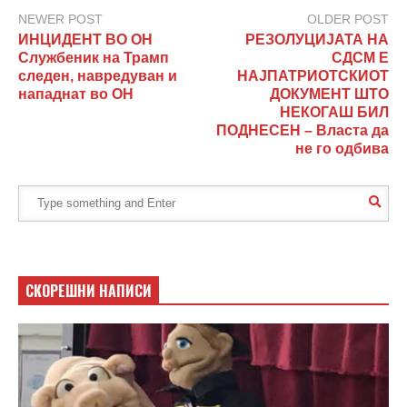
NEWER POST
OLDER POST
ИНЦИДЕНТ ВО ОН
РЕЗОЛУЦИЈАТА НА
Службеник на Трамп
СДСМ Е
следен, навредуван и
НАЈПАТРИОТСКИОТ
нападнат во ОН
ДОКУМЕНТ ШТО
НЕКОГАШ БИЛ
ПОДНЕСЕН – Власта да
не го одбива
СКОРЕШНИ НАПИСИ