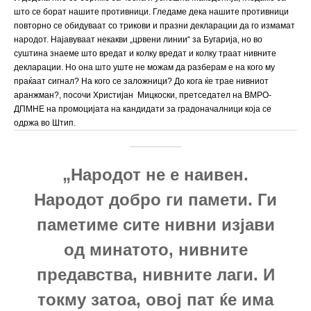
што се борат нашите противници. Гледаме дека нашите противници
повторно се обидуваат со трикови и празни декларации да го измамат
народот. Најавуваат некакви „црвени линии“ за Бугарија, но во
суштина знаеме што вредат и колку вредат и колку траат нивните
декларации. Но она што уште не можам да разберам е на кого му
праќаат сигнал? На кого се заложници? До кога ќе трае нивниот
аранжман?, посочи Христијан Мицкоски, претседател на ВМРО-
ДПМНЕ на промоцијата на кандидати за градоначалници која се
одржа во Штип.
„Народот не е наивен.
Народот добро ги памети. Ги
паметиме сите нивни изјави
од минатото, нивните
предавства, нивните лаги. И
токму затоа, овој пат ќе има