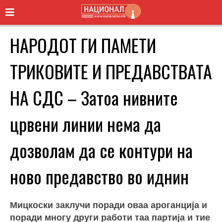
НАРОДОТ ГИ ПАМЕТИ
ТРИКОВИТЕ И ПРЕДАВСТВАТА
НА СДС – Затоа нивните
црвени линии нема да
дозволам да се контури на
ново предавство во иднин
Мицкоски заклучи поради оваа ароганција и
поради многу други работи таа партија и тие