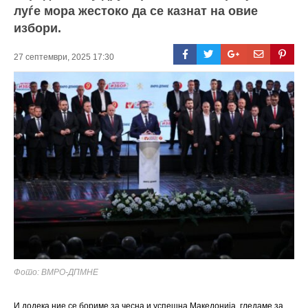
луѓе мора жестоко да се казнат на овие
избори.
27 септември, 2025 17:30
Фото: ВМРО-ДПМНЕ
И додека ние се бориме за чесна и успешна Македонија, гледаме за