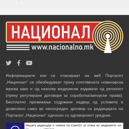
Информациите кои се пласираат на веб Порталот
„Национал“ се обезбедуваат преку сопствената новинарска
мрежа како и од неколку медиумски издавачи од регионот
(преку регулирани договори за соработка/авторски права).
Бесплатно преземање содржини надвор од условите е
дозволено само во непосреден договор со редакцијата на
Порталот „Национал“ односно со одговорниот уредник.