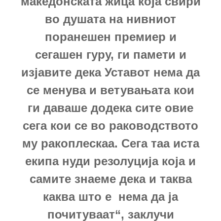
македонската жица која свири
во душата на нивниот
поранешен премиер и
сегашен гуру, ги памети и
изјавите дека Уставот нема да
се менува и ветувањата кои
ги даваше додека сите овие
сега кои се во раководството
му ракоплескаа. Сега таа иста
екипа нуди резолуција која и
самите знаеме дека и таква
каква што е нема да ја
почитуваат“, заклучи