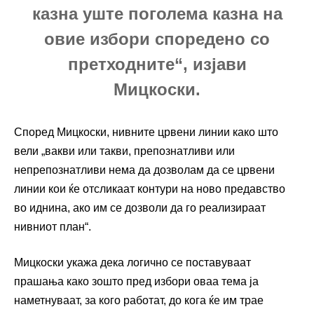
казна уште поголема казна на
овие избори споредено со
претходните“, изјави
Мицкоски.
Според Мицкоски, нивните црвени линии како што
вели „вакви или такви, препознатливи или
непрепознатливи нема да дозволам да се црвени
линии кои ќе отсликаат контури на ново предавство
во иднина, ако им се дозволи да го реализираат
нивниот план“.
Мицкоски укажа дека логично се поставуваат
прашања како зошто пред избори оваа тема ја
наметнуваат, за кого работат, до кога ќе им трае