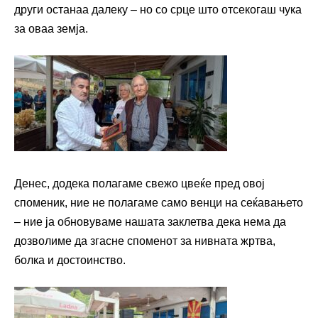
други останаа далеку – но со срце што отсекогаш чука
за оваа земја.
Денес, додека полагаме свежо цвеќе пред овој
споменик, ние не полагаме само венци на сеќавањето
– ние ја обновуваме нашата заклетва дека нема да
дозволиме да згасне споменот за нивната жртва,
болка и достоинство.