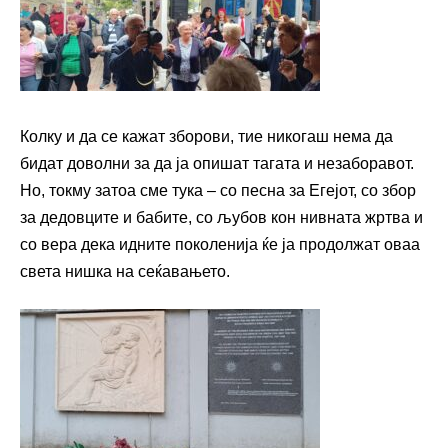
Колку и да се кажат зборови, тие никогаш нема да
бидат доволни за да ја опишат тагата и незаборавот.
Но, токму затоа сме тука – со песна за Егејот, со збор
за дедовците и бабите, со љубов кон нивната жртва и
со вера дека идните поколенија ќе ја продолжат оваа
света нишка на сеќавањето.