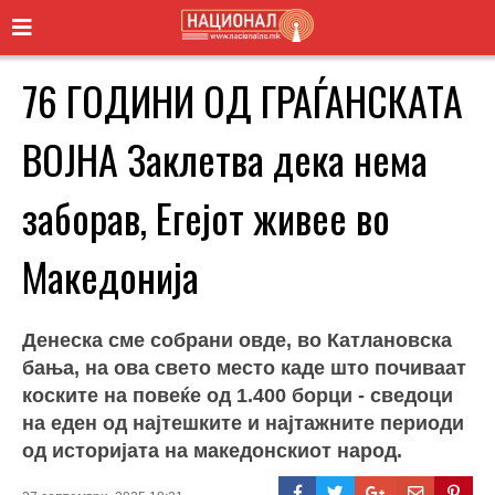
76 ГОДИНИ ОД ГРАЃАНСКАТА
ВОЈНА Заклетва дека нема
заборав, Егејот живее во
Македонија
Денеска сме собрани овде, во Катлановска
бања, на ова свето место каде што почиваат
коските на повеќе од 1.400 борци - сведоци
на еден од најтешките и најтажните периоди
од историјата на македонскиот народ.