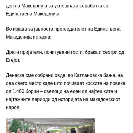
дел на Македонија за успешната соработка со
Единствена Македонија.
Во изјава за јавноста претседателот на Единствена
Македонија истакна:
Драги пријатели, почитувани гости, браќа и сестри од
Егејот,
Денеска сме собрани овде, во Катлановска бања, на
ова свето место каде што почиваат коските на повеќе
од 1.400 борци – сведоци на еден од најтешките и
најтажните периоди од историјата на македонскиот
народ.