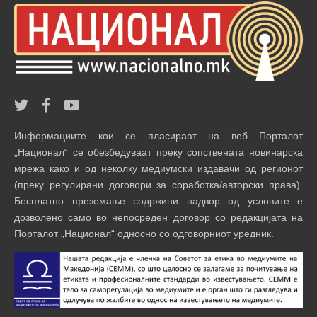
Информациите кои се пласираат на веб Порталот
„Национал“ се обезбедуваат преку сопствената новинарска
мрежа како и од неколку медиумски издавачи од регионот
(преку регулирани договори за соработка/авторски права).
Бесплатно преземање содржини надвор од условите е
дозволено само во непосреден договор со редакцијата на
Порталот „Национал“ односно со одговорниот уредник.