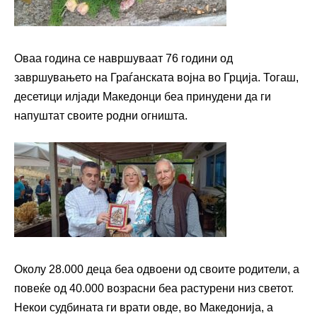
Оваа година се навршуваат 76 години од
завршувањето на Граѓанската војна во Грција. Тогаш,
десетици илјади Македонци беа принудени да ги
напуштат своите родни огништа.
Околу 28.000 деца беа одвоени од своите родители, а
повеќе од 40.000 возрасни беа растурени низ светот.
Некои судбината ги врати овде, во Македонија, а