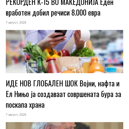
РЕКОРДЕН К-15 ВО МАКЕДОНИЈА Еден
вработен добил речиси 8.000 евра
7 август, 2026
ИДЕ НОВ ГЛОБАЛЕН ШОК Војни, нафта и
Ел Нињо ја создаваат совршената бура за
поскапа храна
7 август, 2026