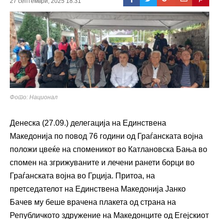
27 септември, 2025 18:31
Фото: Национал
Денеска (27.09.) делегација на Единствена
Македонија по повод 76 години од Граѓанската војна
положи цвеќе на споменикот во Катлановска Бања во
спомен на згрижуваните и лечени ранети борци во
Граѓанската војна во Грција. Притоа, на
претседателот на Единствена Македонија Јанко
Бачев му беше врачена плакета од страна на
Републичкото здружение на Македонците од Егејскиот