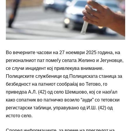
Во вечерните часови на 27 ноември 2025 година, на
регионалниот пат помеѓу селата Желино и Јегуновце,
се случи инцидент кој привлекува внимание.
Полициските службеници од Полициската станица за
безбедност на патниот сообраќај во Тетово, го
приведоа А.Л. (42) од село Шемшово, кој се наоѓал
како сопатник во патничко возило “ауди” со тетовски
регистарски таблици, управувано од И.Ш. (42) од
истото село.
Според информациите, за време на прегледот на