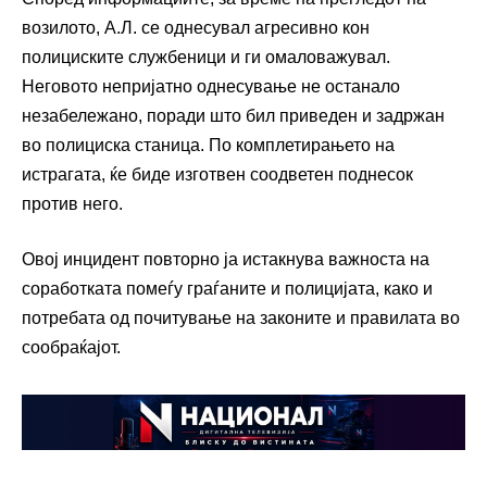
возилото, А.Л. се однесувал агресивно кон
полициските службеници и ги омаловажувал.
Неговото непријатно однесување не останало
незабележано, поради што бил приведен и задржан
во полициска станица. По комплетирањето на
истрагата, ќе биде изготвен соодветен поднесок
против него.
Овој инцидент повторно ја истакнува важноста на
соработката помеѓу граѓаните и полицијата, како и
потребата од почитување на законите и правилата во
сообраќајот.