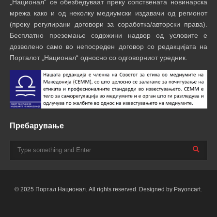
„Национал“ се обезбедуваат преку сопствената новинарска
мрежа како и од неколку медиумски издавачи од регионот
(преку регулирани договори за соработка/авторски права).
Бесплатно преземање содржини надвор од условите е
дозволено само во непосреден договор со редакцијата на
Порталот „Национал“ односно со одговорниот уредник.
Пребарување
© 2025 Портал Национал. All rights reserved. Designed by Payoncart.