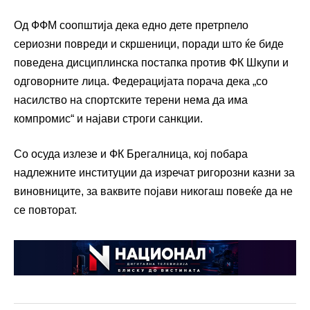
Од ФФМ соопштија дека едно дете претрпело
сериозни повреди и скршеници, поради што ќе биде
поведена дисциплинска постапка против ФК Шкупи и
одговорните лица. Федерацијата порача дека „со
насилство на спортските терени нема да има
компромис“ и најави строги санкции.
Со осуда излезе и ФК Брегалница, кој побара
надлежните институции да изречат ригорозни казни за
виновниците, за ваквите појави никогаш повеќе да не
се повторат.