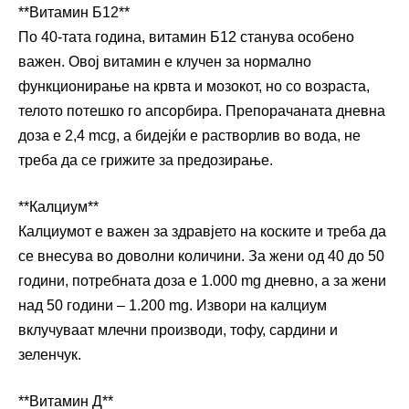
**Витамин Б12**
По 40-тата година, витамин Б12 станува особено
важен. Овој витамин е клучен за нормално
функционирање на крвта и мозокот, но со возраста,
телото потешко го апсорбира. Препорачаната дневна
доза е 2,4 mcg, а бидејќи е растворлив во вода, не
треба да се грижите за предозирање.
**Калциум**
Калциумот е важен за здравјето на коските и треба да
се внесува во доволни количини. За жени од 40 до 50
години, потребната доза е 1.000 mg дневно, а за жени
над 50 години – 1.200 mg. Извори на калциум
вклучуваат млечни производи, тофу, сардини и
зеленчук.
**Витамин Д**