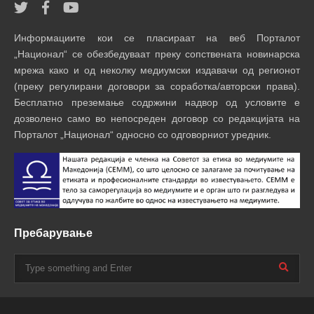
Информациите кои се пласираат на веб Порталот
„Национал“ се обезбедуваат преку сопствената новинарска
мрежа како и од неколку медиумски издавачи од регионот
(преку регулирани договори за соработка/авторски права).
Бесплатно преземање содржини надвор од условите е
дозволено само во непосреден договор со редакцијата на
Порталот „Национал“ односно со одговорниот уредник.
Пребарување