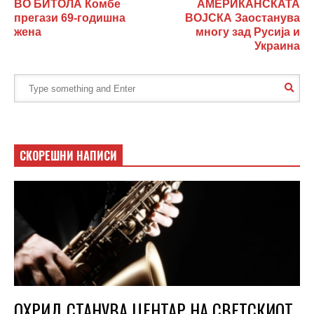
ВО БИТОЛА Комбе
АМЕРИКАНСКАТА
прегази 69-годишна
ВОЈСКА Заостанува
жена
многу зад Русија и
Украина
СКОРЕШНИ НАПИСИ
ОХРИД СТАНУВА ЦЕНТАР НА СВЕТСКИОТ