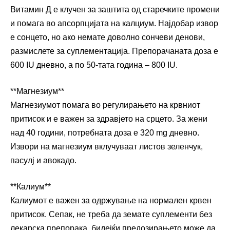
Витамин Д е клучен за заштита од старечките промени
и помага во апсорпцијата на калциум. Најдобар извор
е сонцето, но ако немате доволно сончеви денови,
размислете за суплементација. Препорачаната доза е
600 IU дневно, а по 50-тата година – 800 IU.
**Магнезиум**
Магнезиумот помага во регулирањето на крвниот
притисок и е важен за здравјето на срцето. За жени
над 40 години, потребната доза е 320 mg дневно.
Извори на магнезиум вклучуваат листов зеленчук,
пасулј и авокадо.
**Калиум**
Калиумот е важен за одржување на нормален крвен
притисок. Сепак, не треба да земате суплементи без
лекарска препорака, бидејќи предозирањето може да