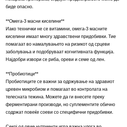
биде опасно.
**Омега-3 масни киселини**
Иако технички не се витамини, омега-3 масните
киселини имаат многу здравствени придобивки. Тие
помагаат во намалувањето на ризикот од срцеви
заболувања и подобруваат когнитивната функција.
Најдобри извори се риба, ореви и семе од лен.
**Пробиотици**
Пробиотиците се важни за одржување на здравиот
цревен микробиом и помагаат во контролата на
телесната тежина. Можете да ги внесете преку
ферментирани производи, но суплементите обично
содржат повеќе соеви со специфични придобивки.
Секој од овие нутриенти игра важна улога во