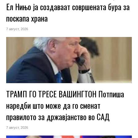
Ел Нињо ја создаваат совршената бура за
поскапа храна
7 август, 2026
ТРАМП ГО ТРЕСЕ ВАШИНГТОН Потпиша
наредби што може да го сменат
правилото за државјанство во САД
7 август, 2026