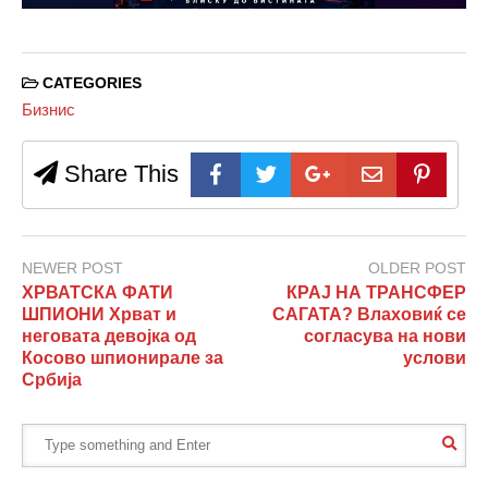
CATEGORIES
Бизнис
Share This
NEWER POST
OLDER POST
ХРВАТСКА ФАТИ
КРАЈ НА ТРАНСФЕР
ШПИОНИ Хрват и
САГАТА? Влаховиќ се
неговата девојка од
согласува на нови
Косово шпионирале за
услови
Србија