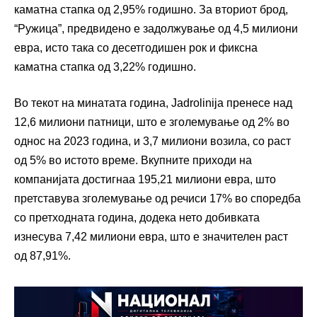
каматна стапка од 2,95% годишно. За вториот брод,
“Ружица”, предвидено е задолжување од 4,5 милиони
евра, исто така со десетгодишен рок и фиксна
каматна стапка од 3,22% годишно.
Во текот на минатата година, Jadrolinija пренесе над
12,6 милиони патници, што е зголемување од 2% во
однос на 2023 година, и 3,7 милиони возила, со раст
од 5% во истото време. Вкупните приходи на
компанијата достигнаа 195,21 милиони евра, што
претставува зголемување од речиси 17% во споредба
со претходната година, додека нето добивката
изнесува 7,42 милиони евра, што е значителен раст
од 87,91%.