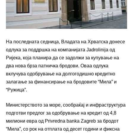
На последната седница, Владата на Хрватска донесе
одлука за поддршка на компанијата Jadrolinija од
Ријека, која планира да се задолжи за купување на
два нова брза патничка бродови. Оваа одлука
вклучува одобрување на долгогодишно кредитно
залагање за финансирање на бродовите “Мила” и
“Ружица”.
Министерството за море, сообраќај и инфраструктура
подготви предлог за одобрување на кредит од 4,8
милиони евра од Privredna banka Zagreb за бродот
“Мила”, со рок на отплата од десет години и фиксна