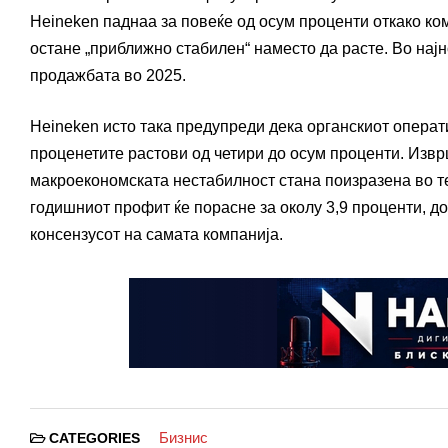
Heineken паднаа за повеќе од осум проценти откако ко
остане „приближно стабилен“ наместо да расте. Во нај
продажбата во 2025.
Heineken исто така предупреди дека органскиот операт
проценетите растови од четири до осум проценти. Извр
макроекономската нестабилност стана поизразена во те
годишниот профит ќе порасне за околу 3,9 проценти, д
консензусот на самата компанија.
Бизнис
CATEGORIES