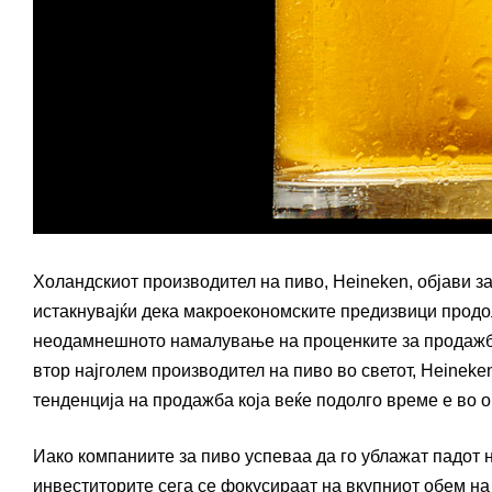
Холандскиот производител на пиво, Heineken, објави з
истакнувајќи дека макроекономските предизвици продо
неодамнешното намалување на проценките за продажба,
втор најголем производител на пиво во светот, Heineken
тенденција на продажба која веќе подолго време е во 
Иако компаниите за пиво успеваа да го ублажат падот 
инвеститорите сега се фокусираат на вкупниот обем на 