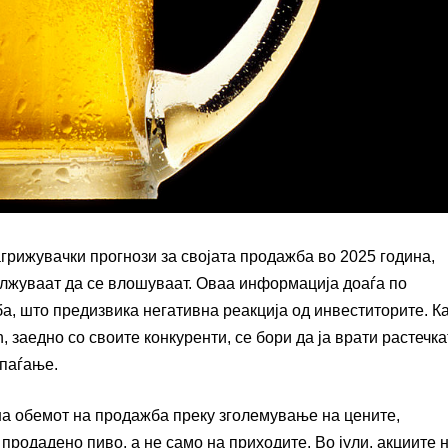
агрижувачки прогнози за својата продажба во 2025 година,
лжуваат да се влошуваат. Оваа информација доаѓа по
 што предизвика негативна реакција од инвеститорите. К
, заедно со своите конкуренти, се бори да ја врати растечка
опаѓање.
на обемот на продажба преку зголемување на цените,
продадено пиво, а не само на приходите. Во јули, акциите 