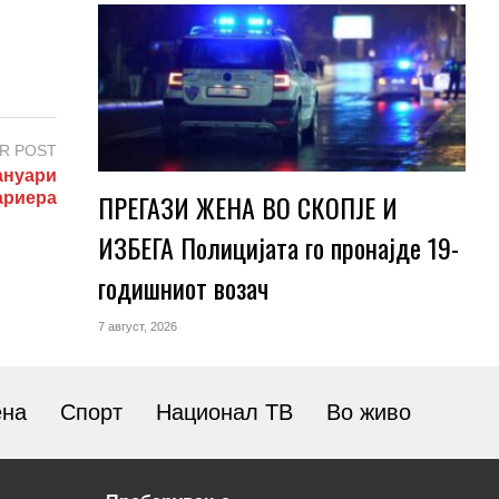
R POST
ануари
ПРЕГАЗИ ЖЕНА ВО СКОПЈЕ И
ариера
ИЗБЕГА Полицијата го пронајде 19-
годишниот возач
7 август, 2026
ена
Спорт
Национал ТВ
Во живо