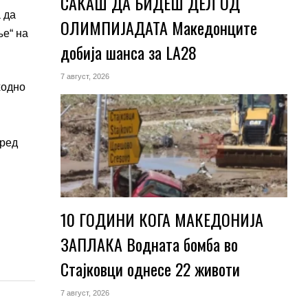
САКАШ ДА БИДЕШ ДЕЛ ОД
 да
ОЛИМПИЈАДАТА Македонците
ње“ на
добија шанса за LA28
7 август, 2026
ходно
оред
10 ГОДИНИ КОГА МАКЕДОНИЈА
ЗАПЛАКА Водната бомба во
Стајковци однесе 22 животи
7 август, 2026