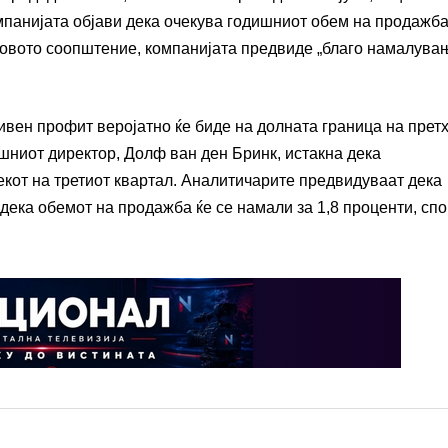
мпанијата објави дека очекува годишниот обем на продажба
новото соопштение, компанијата предвиде „благо намалува
ивен профит веројатно ќе биде на долната граница на прет
шниот директор, Долф ван ден Бринк, истакна дека
кот на третиот квартал. Аналитичарите предвидуваат дека
одека обемот на продажба ќе се намали за 1,8 проценти, сп