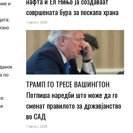
нафта и Ел Нињо ја создаваат
ние и
совршената бура за поскапа храна
цата;
7 август, 2026
изно
 данок
а по
ТРАМП ГО ТРЕСЕ ВАШИНГТОН
Потпиша наредби што може да го
е:
сменат правилото за државјанство
 и
во САД
7 август, 2026