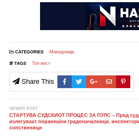
Македонија
CATEGORIES
Топ вест
TAGS
Share This
NEWER POST
СТАРТУВА СУДСКИОТ ПРОЦЕС ЗА ПУЛС – Пред суд
излегуваат поранешни градоначалници, инспектор
сопственици