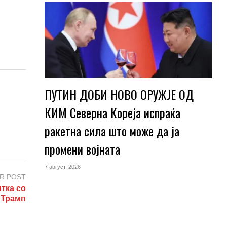
ПУТИН ДОБИ НОВО ОРУЖЈЕ ОД
КИМ Северна Кореја испраќа
ракетна сила што може да ја
промени војната
7 август, 2026
R POST
тка со
Трамп