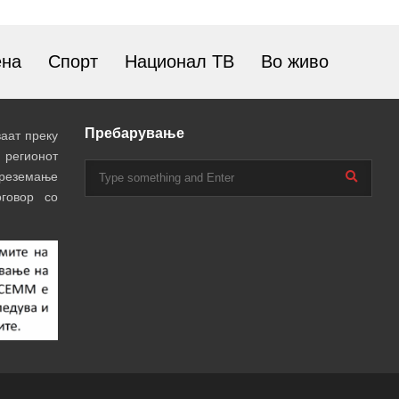
ена
Спорт
Национал ТВ
Во живо
Пребарување
аат преку
 регионот
преземање
говор со