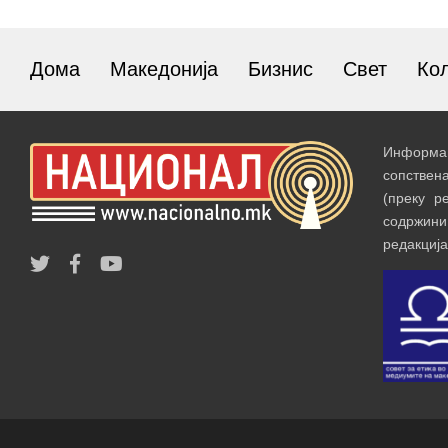
Дома
Македонија
Бизнис
Свет
Ко
Информац
сопствен
(преку р
содржин
редакција