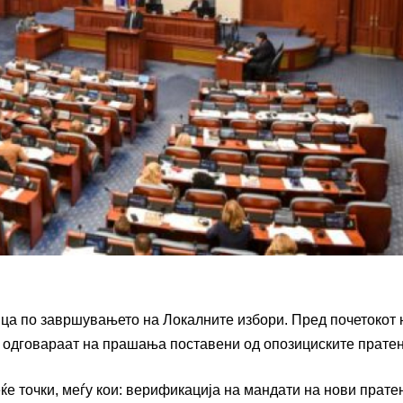
ца по завршувањето на Локалните избори. Пред почетокот н
е одговараат на прашања поставени од опозициските прате
ќе точки, меѓу кои: верификација на мандати на нови прате