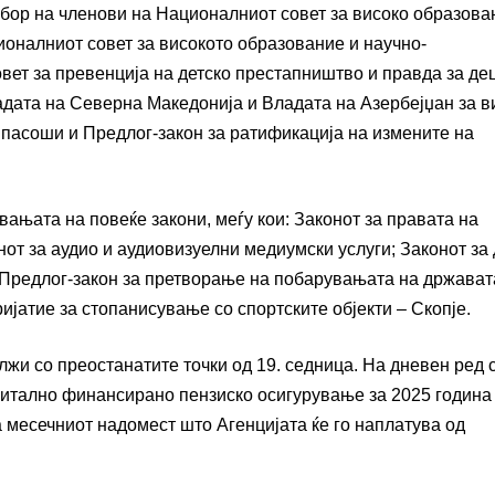
збор на членови на Националниот совет за високо образова
ионалниот совет за високото образование и научно-
вет за превенција на детско престапништво и правда за де
адата на Северна Македонија и Владата на Азербејџан за в
пасоши и Предлог-закон за ратификација на измените на
ањата на повеќе закони, меѓу кои: Законот за правата на
от за аудио и аудиовизуелни медиумски услуги; Законот за
и Предлог-закон за претворање на побарувањата на држават
ријатие за стопанисување со спортските објекти – Скопје.
жи со преостанатите точки од 19. седница. На дневен ред с
питално финансирано пензиско осигурување за 2025 година
 месечниот надомест што Агенцијата ќе го наплатува од