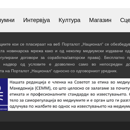
лумни
Интервјуа
Култура
Магазин
Сц
иите кои се пласираат на веб Порталот „Национал“ се обезбедув
ата новинарска мрежа како и од неколку медиумски издавачи од
егулирани договори за соработка/авторски права). Бесплатно 
и надвор од условите е дозволено само во непосреден до
та на Порталот „Национал“ односно со одговорниот уредник.