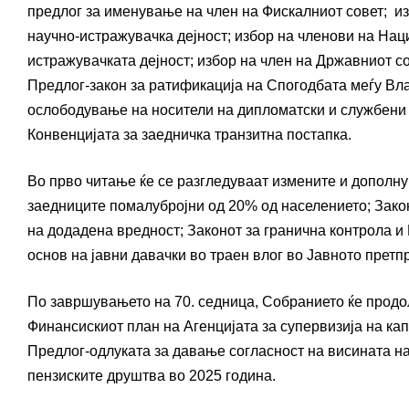
предлог за именување на член на Фискалниот совет; и
научно-истражувачка дејност; избор на членови на Нац
истражувачката дејност; избор на член на Државниот со
Предлог-закон за ратификација на Спогодбата меѓу Вл
ослободување на носители на дипломатски и службени 
Конвенцијата за заедничка транзитна постапка.
Во прво читање ќе се разгледуваат измените и дополнув
заедниците помалубројни од 20% од населението; Закон
на додадена вредност; Законот за гранична контрола 
основ на јавни давачки во траен влог во Јавното претп
По завршувањето на 70. седница, Собранието ќе продол
Финансискиот план на Агенцијата за супервизија на ка
Предлог-одлуката за давање согласност на висината на
пензиските друштва во 2025 година.