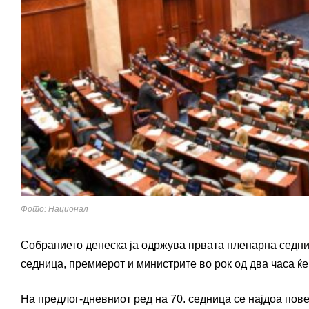
Фото: Национал
Собранието денеска ја одржува првата пленарна седни
седница, премиерот и министрите во рок од два часа ќ
На предлог-дневниот ред на 70. седница се најдоа пове