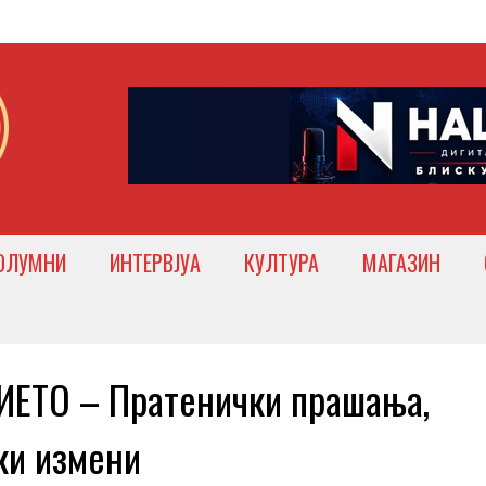
ОЛУМНИ
ИНТЕРВЈУА
КУЛТУРА
МАГАЗИН
ЕТО – Пратенички прашања,
ки измени