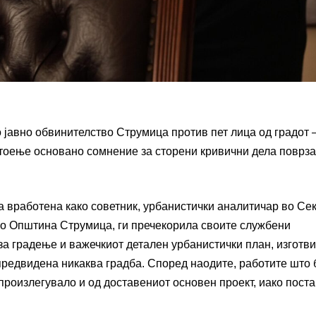
авно обвинителство Струмица против пет лица од градот –
ди постоење основано сомнение за сторени кривични дела поврз
ла вработена како советник, урбанистички аналитичар во Се
во Општина Струмица, ги пречекорила своите службени
за градење и важечкиот детален урбанистички план, изготв
 предвидена никаква градба. Според наодите, работите што
произлегувало и од доставениот основен проект, иако пост