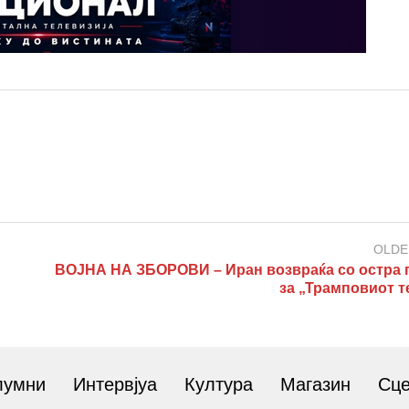
OLDE
ВОЈНА НА ЗБОРОВИ – Иран возвраќа со остра 
за „Трамповиот т
лумни
Интервјуа
Култура
Магазин
Сц