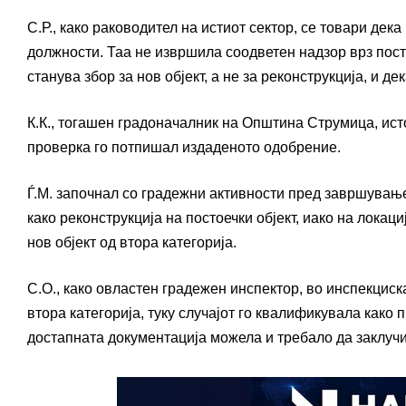
С.Р., како раководител на истиот сектор, се товари д
должности. Таа не извршила соодветен надзор врз пост
станува збор за нов објект, а не за реконструкција, и д
К.К., тогашен градоначалник на Општина Струмица, ист
проверка го потпишал издаденото одобрение.
Ѓ.М. започнал со градежни активности пред завршување 
како реконструкција на постоечки објект, иако на локац
нов објект од втора категорија.
С.О., како овластен градежен инспектор, во инспекциск
втора категорија, туку случајот го квалификувала како
достапната документација можела и требало да заклучи д