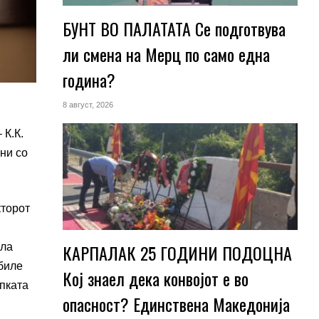
БУНТ ВО ПАЛАТАТА Се подготвува
ли смена на Мерц по само една
година?
8 август, 2026
 К.К.
ани со
кторот
КАРПАЛАК 25 ГОДИНИ ПОДОЦНА
ила
 биле
Кој знаел дека конвојот е во
апката
опасност? Единствена Македoнија