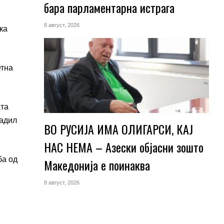
бара парламентарна истрага
8 август, 2026
ка
етна
ата
радил
ВО РУСИЈА ИМА ОЛИГАРСИ, КАЈ
НАС НЕМА – Азески објасни зошто
ба од
Македонија е поинаква
8 август, 2026