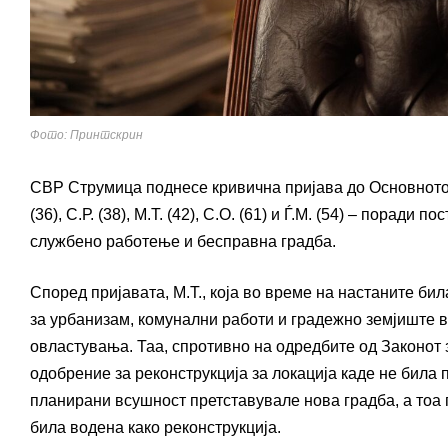
Фото: Принтскрин
СВР Струмица поднесе кривична пријава до Основното ј
(36), С.Р. (38), М.Т. (42), С.О. (61) и Ѓ.М. (54) – пора
службено работење и бесправна градба.
Според пријавата, М.Т., која во време на настаните би
за урбанизам, комунални работи и градежно земјиште 
овластувања. Таа, спротивно на одредбите од Законот 
одобрение за реконструкција за локација каде не била
планирани всушност претставувале нова градба, а тоа 
била водена како реконструкција.