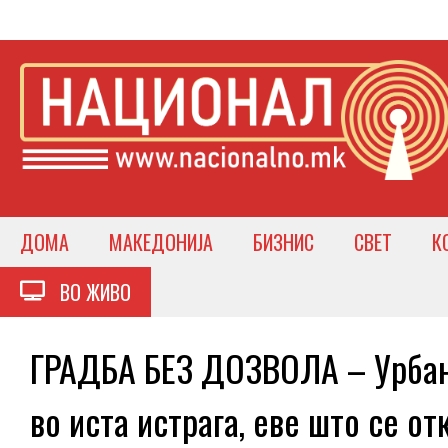
ДОМА
МАКЕДОНИЈА
БИЗНИС
СВЕТ
К
ВО ЖИВО
ГРАДБА БЕЗ ДОЗВОЛА – Урбани
во иста истрага, еве што се от