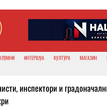
ОЛУМНИ
ИНТЕРВЈУА
КУЛТУРА
МАГАЗИН
сти, инспектори и градоначалн
кри