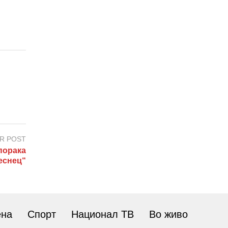
R POST
порака
еснец“
ена
Спорт
Национал ТВ
Во живо