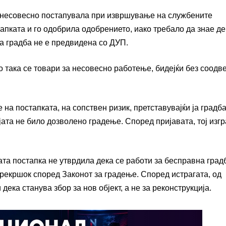
ека несовесно постапувала при извршување на службените
апката и го одобрила одобрението, иако требало да знае де
ека градба не е предвидена со ДУП.
о така се товари за несовесно работење, бидејќи без соодв
на постапката, на сопствен ризик, претставувајќи ја градб
ијата не било дозволено градење. Според пријавата, тој изг
ата постапка не утврдила дека се работи за бесправна град
 прекршок според Законот за градење. Според истрагата, од
ека станува збор за нов објект, а не за реконструкција.