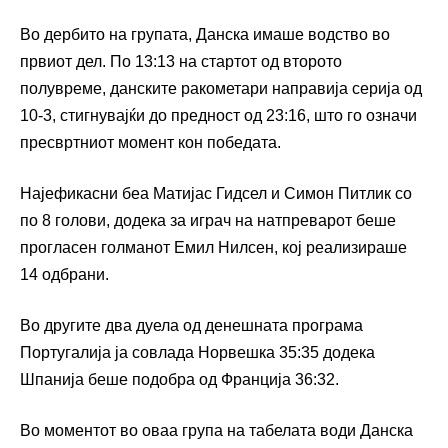
Во дербито на групата, Данска имаше водство во
првиот дел. По 13:13 на стартот од второто
полувреме, данските ракометари направија серија од
10-3, стигнувајќи до предност од 23:16, што го означи
пресвртниот момент кон победата.
Најефикасни беа Матијас Гидсел и Симон Питлик со
по 8 голови, додека за играч на натпреварот беше
прогласен голманот Емил Нилсен, кој реализираше
14 одбрани.
Во другите два дуела од денешната програма
Португалија ја совлада Норвешка 35:35 додека
Шпанија беше подобра од Франција 36:32.
Во моментот во оваа група на табелата води Данска