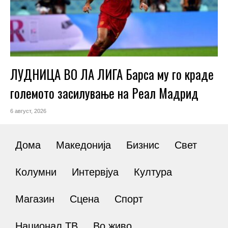
ЛУДНИЦА ВО ЛА ЛИГА Барса му го краде
големото засилување на Реал Мадрид
6 август, 2026
Дома
Македонија
Бизнис
Свет
Колумни
Интервјуа
Култура
Магазин
Сцена
Спорт
Национал ТВ
Во живо