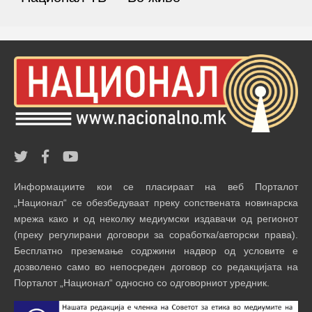
Информациите кои се пласираат на веб Порталот
„Национал“ се обезбедуваат преку сопствената новинарска
мрежа како и од неколку медиумски издавачи од регионот
(преку регулирани договори за соработка/авторски права).
Бесплатно преземање содржини надвор од условите е
дозволено само во непосреден договор со редакцијата на
Порталот „Национал“ односно со одговорниот уредник.