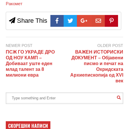
Ракомет
Share This
NEWER POST
OLDER POST
ПСЖ ГО УКРАДЕ ДРО
ВАЖЕН ИСТОРИСКИ
ОД НОУ КАМП –
ДОКУМЕНТ – Објавени
Добиваат уште еден
писмо и печат на
млад талент за 8
Охридската
милиони евра
Архиепископија од XVI
век
СКОРЕШНИ НАПИСИ