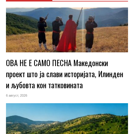
ОВА НЕ Е САМО ПЕСНА Македонски
проект што ја слави историјата, Илинден
и љубовта кон татковината
6 август, 2026