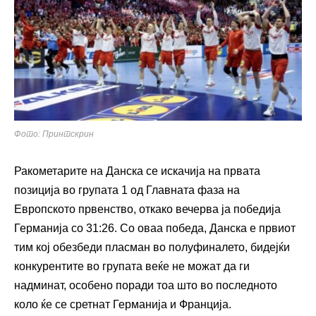
Фото: Принтскрин
Ракометарите на Данска се искачија на првата
позиција во групата 1 од Главната фаза на
Европското првенство, откако вечерва ја победија
Германија со 31:26. Со оваа победа, Данска е првиот
тим кој обезбеди пласман во полуфиналето, бидејќи
конкурентите во групата веќе не можат да ги
надминат, особено поради тоа што во последното
коло ќе се сретнат Германија и Франција.