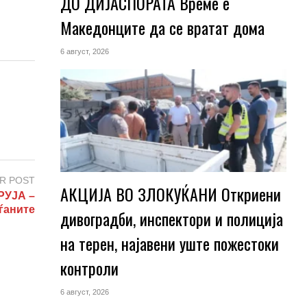
ДО ДИЈАСПОРАТА Време е
Македонците да се вратат дома
6 август, 2026
R POST
АКЦИЈА ВО ЗЛОКУЌАНИ Откриени
РУЈА –
аѓаните
дивоградби, инспектори и полиција
на терен, најавени уште пожестоки
контроли
6 август, 2026