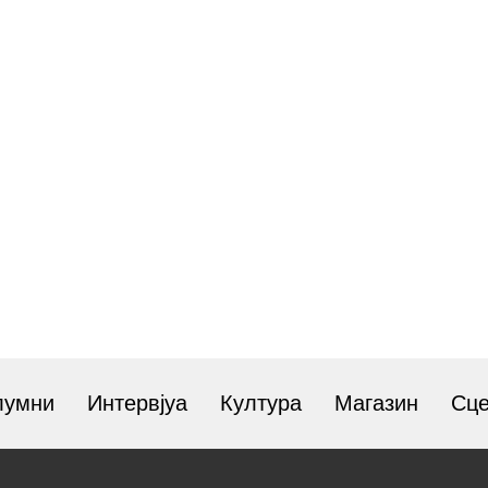
лумни
Интервјуа
Култура
Магазин
Сц