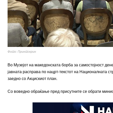
Фото: Принтскрин
Во Музејот на македонската борба за самостојност денес
јавната расправа по нацрт-текстот на Националната стр
заедно со Акцискиот план.
Со воведно обраќање пред присутните се обрати минист