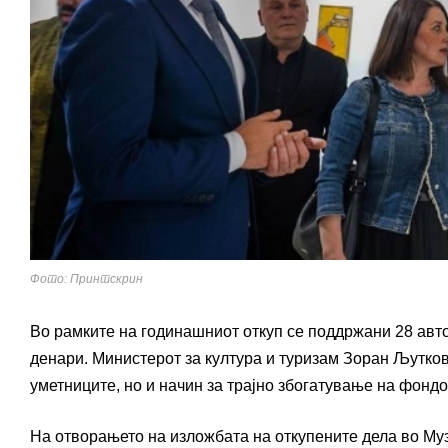
Фото: Принтскрин
Во рамките на годинашниот откуп се поддржани 28 авто
денари. Министерот за култура и туризам Зоран Љутков
уметниците, но и начин за трајно збогатување на фонд
На отворањето на изложбата на откупените дела во Муз