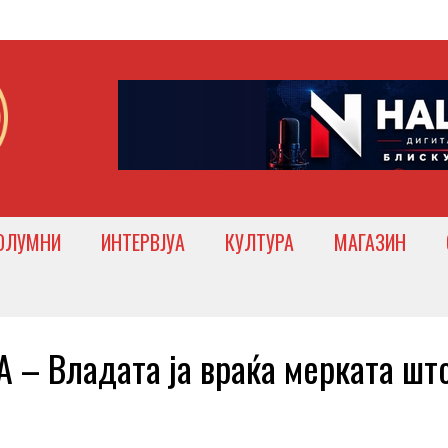
ОЛУМНИ
ИНТЕРВЈУА
КУЛТУРА
МАГАЗИН
– Владата ја враќа мерката што