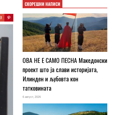
СКОРЕШНИ НАПИСИ
ОВА НЕ Е САМО ПЕСНА Македонски
проект што ја слави историјата,
Илинден и љубовта кон
татковината
6 август, 2026