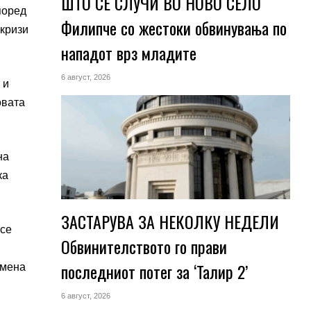
ШТО СЕ СЛУЧИ ВО НОВО СЕЛО
поред
Филипче со жестоки обвинувања по
 кризи
нападот врз младите
6 август, 2026
 и
овата
на
ка
ЗАСТАРУВА ЗА НЕКОЛКУ НЕДЕЛИ
 се
Обвинителството го прави
последниот потег за ‘Талир 2’
емена
6 август, 2026