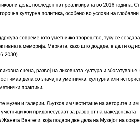
 ликовни дела, последен пат реализирана во 2016 година. С
лгорочна културна политика, особено во услови на глобални
оддржува современото уметничко творештво, туку се создава
ективната меморија. Мерката, како што додаде, е дел и од н
6-2030).
иковна сцена, развој на ликовната култура и збогатување 
ост имаа дела со значајна уметничка, културна или историс
метнички практики.
е музеи и галерии. Љутков им честиташе на авторите и им
е уметници кои придонесуваат за развојот на македонската
а Жанета Вангели, која подари две дела на Музејот на совр