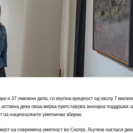
ри и 37 ликовни дела, со вкупна вредност од околу 7 милио
 истакна дека оваа мерка претставува значајна поддршка з
от на националните уметнички збирки.
ејот на современа уметност во Скопје, Љутков нагласи дек