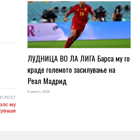
ЛУДНИЦА ВО ЛА ЛИГА Барса му го
краде големото засилување на
Реал Мадрид
6 август, 2026
R POST
рлс му
екуваше