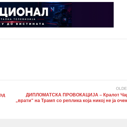
OLDE
од
ДИПЛОМАТСКА ПРОВОКАЦИЈА – Кралот Ча
„врати“ на Трамп со реплика која никој не ја оч