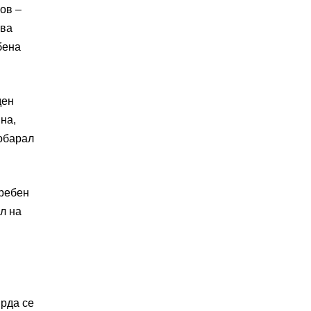
ов –
ува
бена
ден
на,
побарал
требен
л на
врда се