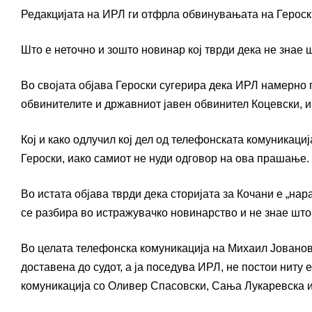
Редакцијата на ИРЛ ги отфрла обвинувањата на Героски
Што е неточно и зошто новинар кој тврди дека не знае 
Во својата објава Героски сугерира дека ИРЛ намерно
обвинителите и државниот јавен обвинител Коцевски, и 
Кој и како одлучил кој дел од телефонската комуникација
Героски, иако самиот не нуди одговор на ова прашање.
Во истата објава тврди дека сторијата за Кочани е „нар
се разбира во истражувачко новинарство и не знае што 
Во целата телефонска комуникација на Михаил Јованов,
доставена до судот, а ја поседува ИРЛ, не постои ниту 
комуникација со Оливер Спасовски, Сања Лукаревска и