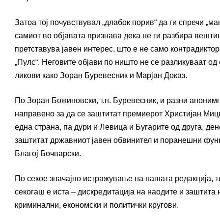
Затоа тој почувствувал „длабок порив“ да ги спречи „м
самиот во објавата признава дека не ги разбира вешти
претставува јавен интерес, што е не само контрадикторн
„Пулс“. Неговите објави по ништо не се разликуваат о
ликови како Зоран Буревесник и Марјан Доказ.
По Зоран Божиновски, т.н. Буревесник, и разни аноним
направено за да се заштитат премиерот Христијан Миц
една страна, па дури и Левица и Бугарите од друга, ден
заштитат државниот јавен обвинител и поранешни фу
Благој Бочварски.
По секое значајно истражување на нашата редакција, т
секогаш е иста – дискредитација на наодите и заштита 
криминални, економски и политички кругови.