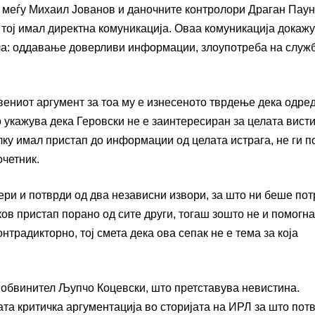
о меѓу Михаил Јованов и даночните контролори Драган Паун
и тој имал директна комуникација. Оваа комуникација докаж
ла: оддавање доверливи информации, злоупотреба на служ
вениот аргумент за тоа му е изнесеното тврдење дека одре
о укажува дека Геровски не е заинтересиран за целата висти
лку имал пристап до информации од целата истрага, не ги 
очетник.
ери и потврди од два независни извори, за што ни беше по
ов пристап порано од сите други, тогаш зошто не и помогна
нтрадикторно, тој смета дека ова сепак не е тема за која
 обвинител Љупчо Коцевски, што претставува невистина.
ата критичка аргументација во сторијата на ИРЛ за што пот