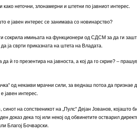
 како неточни, злонамерни и штетни по јавниот интерес.
што е јавен интерес се занимава со новинарство?
 ги сокрила имињата на функционери од СДСМ за да ги зашт
да ја сврти приказната на штета на Владата.
 да ѝ го презентира на јавноста, а кој да го скрие? – прашу
ачка“ од некакви мрачни сили, за веднаш потоа да признае 
е јавен интерес.
 синот на сопственикот на „Пулс“ Дејан Јованов, којашто б
еден доказ дека тој или некој од обвинетите остварил директ
ли Благој Бочварски.