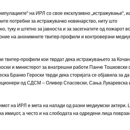
анипулациите“ на ИРЛ со свое ексклузивно „истражување“, и
ните потребни за истражувачко новинарство, ниту што
о, туку и штетно за јавноста и за засегнатите од пожарот в
д оние на анонимните твитер-профили и контроверзни медиу
ни твитер-профили кои тврдат дека истражувањето за Кочан
коски и министерот за внатрешни работи Панче Тошковски 
еска Бранко Героски тврди дека сторијата се објавила за да
нкционери од СДСМ – Оливер Спасовски, Сања Лукаревска 
имот на ИРЛ е мета на напади од разни медиумски актери. 
на имиџот, а често и на слободата на одредени лица поврза