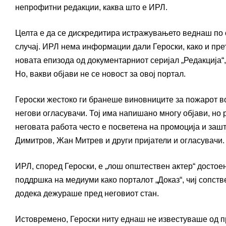
непрофитни редакции, каква што е ИРЛ.
Целта е да се дискредитира истражувањето веднаш по об
случај. ИРЛ нема информации дали Героски, како и пре
новата епизода од документарниот серијал „Редакција“,
Но, вакви објави не се новост за овој портал.
Героски жестоко ги бранеше виновниците за пожарот в
негови огласувачи. Тој има напишано многу објави, но 
неговата работа често е посветена на промоција и зашт
Димитров, Жан Митрев и други пријатели и огласувачи.
ИРЛ, според Героски, е „лош општествен актер“ достоен
поддршка на медиуми како порталот „Доказ“, чиј сопст
додека дежураше пред неговиот стан.
Истовремено, Героски ниту еднаш не известуваше од п