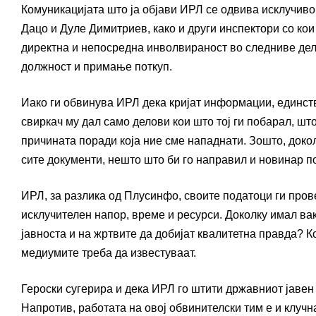
Комуникацијата што ја објави ИРЛ се одвива исклучив
Дацо и Дуле Димитриев, како и други инспектори со ко
директна и непосредна инволвираност во следниве де
должност и примање поткуп.
Иако ги обвинува ИРЛ дека кријат информации, единст
свиркач му дал само делови кои што тој ги побарал, шт
причината поради која ние сме нападнати. Зошто, доко
сите документи, нешто што би го направил и новинар п
ИРЛ, за разлика од Плусинфо, своите податоци ги пров
исклучителен напор, време и ресурси. Доколку имал вак
јавноста и на жртвите да добијат квалитетна правда? Ко
медиумите треба да известуваат.
Героски сугерира и дека ИРЛ го штити државниот јавен
Напротив, работата на овој обвинителски тим е и клучн