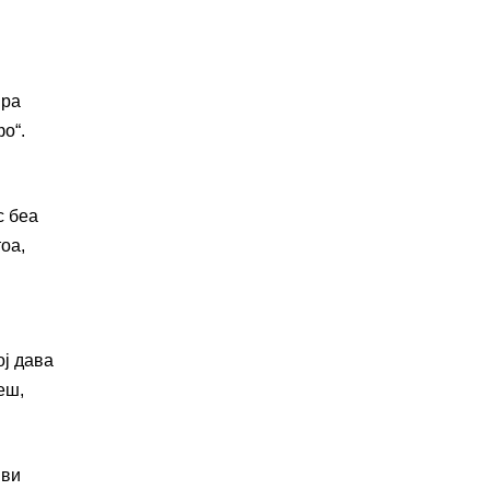
ира
о“.
с беа
оа,
ој дава
еш,
иви