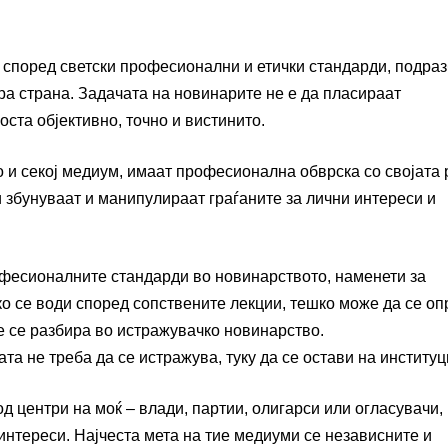
 според светски професионални и етички стандарди, подра
а страна. Задачата на новинарите не е да пласираат
ста објективно, точно и вистинито.
ко и секој медиум, имаат професионална обврска со својата
и збунуваат и манипулираат граѓаните за лични интереси и
професионалните стандарди во новинарството, наменети за
Ако се води според сопствените лекции, тешко може да се о
не се разбира во истражувачко новинарство.
ата не треба да се истражува, туку да се остави на институц
д центри на моќ – влади, партии, олигарси или огласувачи,
интереси. Најчеста мета на тие медиуми се независните и