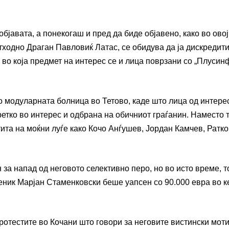
јавата, а понекогаш и пред да биде објавено, како во овој
тходно Драган Павловиќ Латас, се обидува да ја дискредит
 во која предмет на интерес се и лица поврзани со „Плусинф
о модуларната болница во Тетово, каде што лица од интере
ретко во интерес и одбрана на обичниот граѓанин. Наместо т
ита на моќни луѓе како Кочо Анѓушев, Јордан Камчев, Ратко
 за напад од неговото селективно перо, но во исто време, т
веник Марјан Стаменковски беше уапсен со 90.000 евра во к
ротестите во Кочани што говори за неговите вистински мот