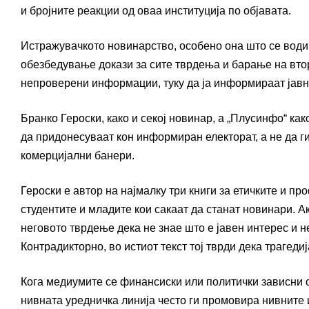
и бројните реакции од оваа институција по објавата.
Истражувачкото новинарство, особено она што се води
обезбедување докази за сите тврдења и барање на втор
непроверени информации, туку да ја информираат јавно
Бранко Героски, како и секој новинар, а „Плусинфо“ ка
да придонесуваат кон информиран електорат, а не да г
комерцијални банери.
Героски е автор на најмалку три книги за етичките и 
студентите и младите кои сакаат да станат новинари. 
неговото тврдење дека не знае што е јавен интерес и 
Контрадикторно, во истиот текст тој тврди дека трагедиј
Кога медиумите се финансиски или политички зависни о
нивната уредничка линија често ги промовира нивните 