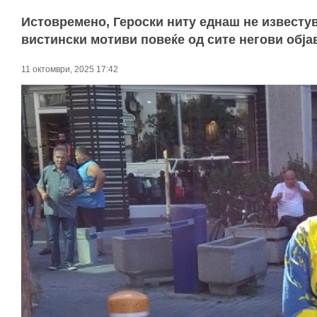
Истовремено, Героски ниту еднаш не известув
вистински мотиви повеќе од сите негови обја
11 октомври, 2025 17:42