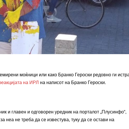
емирени моќници или како Бранко Героски редовно ги истр
реакцијата на ИРЛ
на написот на Бранко Героски.
ник и главен и одговорен уредник на порталот „Плусинфо“,
за неа не треба да се известува, туку да се остави на