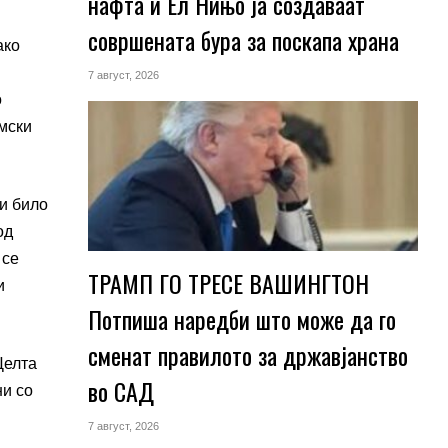
нафта и Ел Нињо ја создаваат
совршената бура за поскапа храна
ако
7 август, 2026
о
мски
и било
од
 се
ТРАМП ГО ТРЕСЕ ВАШИНГТОН
и
Потпиша наредби што може да го
сменат правилото за државјанство
Целта
во САД
ни со
7 август, 2026