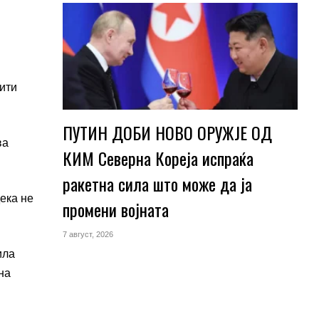
ити
ПУТИН ДОБИ НОВО ОРУЖЈЕ ОД
ва
КИМ Северна Кореја испраќа
ракетна сила што може да ја
дека не
промени војната
7 август, 2026
ила
на