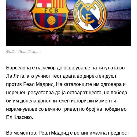
Фото: Принтскрин
Барселона е на чекор до освојување на титулата во
Ла Лига, а клучниот тест доаѓа во директен дуел
против Реал Мадрид. На каталонците им одговара и
нерешен резултат за да ја остварат целта, но победа
би им донела дополнителен историски момент и
израмнување со вечниот ривал по број на победи во
Ел Класико.
Во моментов, Реал Мадрид е во минимална предност