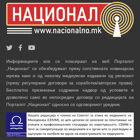
Информациите кои се пласираат на веб Порталот
„Национал“ се обезбедуваат преку сопствената новинарска
мрежа како и од неколку медиумски издавачи од регионот
(преку регулирани договори за соработка/авторски права).
Бесплатно преземање содржини надвор од условите е
дозволено само во непосреден договор со редакцијата на
Порталот „Национал“ односно со одговорниот уредник.