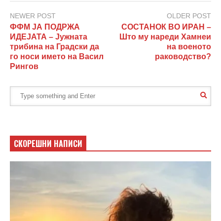
NEWER POST
OLDER POST
ФФМ ЈА ПОДРЖА
СОСТАНОК ВО ИРАН –
ИДЕЈАТА – Јужната
Што му нареди Хамнеи
трибина на Градски да
на военото
го носи името на Васил
раководство?
Рингов
СКОРЕШНИ НАПИСИ