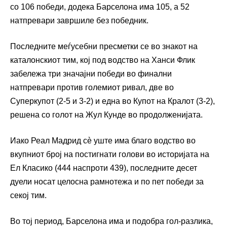
со 106 победи, додека Барселона има 105, а 52
натпревари завршиле без победник.
Последните меѓусебни пресметки се во знакот на
каталонскиот тим, кој под водство на Ханси Флик
забележа три значајни победи во финални
натпревари против големиот ривал, две во
Суперкупот (2-5 и 3-2) и една во Купот на Кралот (3-2),
решена со голот на Жул Кунде во продолженијата.
Иако Реал Мадрид сè уште има благо водство во
вкупниот број на постигнати голови во историјата на
Ел Класико (444 наспроти 439), последните десет
дуели носат целосна рамнотежа и по пет победи за
секој тим.
Во тој период, Барселона има и подобра гол-разлика,