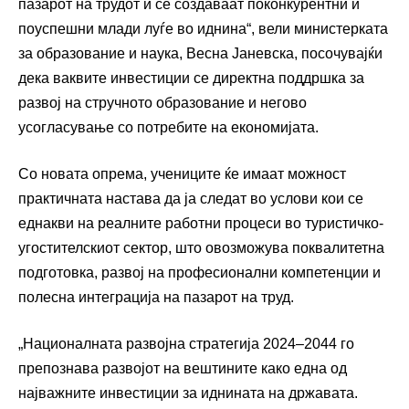
пазарот на трудот и се создаваат поконкурентни и
поуспешни млади луѓе во иднина“, вели министерката
за образование и наука, Весна Јаневска, посочувајќи
дека ваквите инвестиции се директна поддршка за
развој на стручното образование и негово
усогласување со потребите на економијата.
Со новата опрема, учениците ќе имаат можност
практичната настава да ја следат во услови кои се
еднакви на реалните работни процеси во туристичко-
угостителскиот сектор, што овозможува поквалитетна
подготовка, развој на професионални компетенции и
полесна интеграција на пазарот на труд.
„Националната развојна стратегија 2024–2044 го
препознава развојот на вештините како една од
најважните инвестиции за иднината на државата.