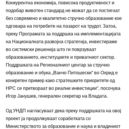
Конкурентна економија, повисока продуктивност и
подобар животен стандард не можат да се постигнат
без современо и квалитетно стручно образование кое
одговара на потребите на пазарот на трудот. Затоа,
преку Програмата за поддршка на имплементацијата
на Националната развојна стратегија, инвестираме
во системски решенија што ги поврзуваат
образованието, институциите и приватниот сектор.
Поддршката на Регионалниот центар за стручно
образование и обука „Ванчо Питошески“ во Охрид е
конкретен пример како стратешките приоритети од
НРС се претвораат во реални инвестиции“, посочува
Игор Јанушев, генерален секретар на Владата.
Од УНДП нагласуваат дека преку поддршката на овој
проект ја продолжуваат соработката со
Министерството за образование и наука и владиниот