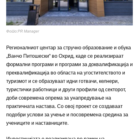
Фото:PR Manager
Регионалниот центар за стручно образование и обука
„Ванчо Питошески“ во Охрид, каде се реализираат
формални програми и програми за доквалификација и
преквалификација во областа на угостителството и
туризмот и се образуваат идни готвачи, келнери,
туристички работници и други профили од секторот,
доби современа опрема за унапредување на
практичната настава. Со овој проект се создаваат
подобри услови за учење и посовремена средина за
учениците и наставниците.
Инвестицијата е реализирана во рамки на