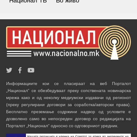
Национал ТВ
Во живо
Информациите кои се пласираат на веб Порталот
„Национал“ се обезбедуваат преку сопствената новинарска
мрежа како и од неколку медиумски издавачи од регионот
(преку регулирани договори за соработка/авторски права).
Бесплатно преземање содржини надвор од условите е
дозволено само во непосреден договор со редакцијата на
Порталот „Национал“ односно со одговорниот уредник.