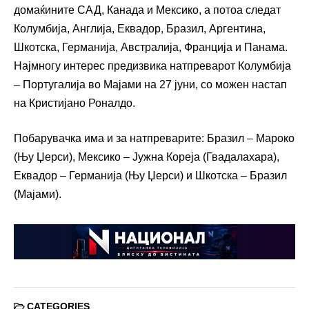
домаќините САД, Канада и Мексико, а потоа следат
Колумбија, Англија, Еквадор, Бразил, Аргентина,
Шкотска, Германија, Австралија, Франција и Панама.
Најмногу интерес предизвика натпреварот Колумбија
– Португалија во Мајами на 27 јуни, со можен настап
на Кристијано Роналдо.
Побарувачка има и за натпреварите: Бразил – Мароко
(Њу Џерси), Мексико – Јужна Кореја (Гвадалахара),
Еквадор – Германија (Њу Џерси) и Шкотска – Бразил
(Мајами).
CATEGORIES