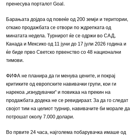
пренесува порталот Goal.
Барањата дојдоа од повеќе од 200 земји и територии,
откако продажбата се отвори по ждрепката од
минатата недела. Турнирот ќе се одржи во САД,
Канада и Мексико од 11 јуни до 17 јули 2026 година и
ќе биде прво Светско првенство со 48 национални
тимови.
ФИФА не планира да ги менува цените, и покрај
критиките од европските навивачки групи, кои ги
нарекоа „изнудувачки“ и повикаа на прекин на
продажбата додека не се ревидираат. За да го следат
својот тим на целиот турнир, навивачите би морале да
потрошат околу 7.000 долари.
Во првите 24 часа, најголема побарувачка имаше од