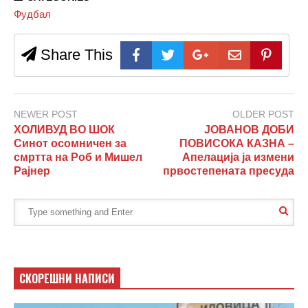
Фудбал
Share This
NEWER POST
OLDER POST
ХОЛИВУД ВО ШОК
ЈОВАНОВ ДОБИ
Синот осомничен за
ПОВИСОКА КАЗНА –
смртта на Роб и Мишел
Апелација ја измени
Рајнер
првостепената пресуда
СКОРЕШНИ НАПИСИ