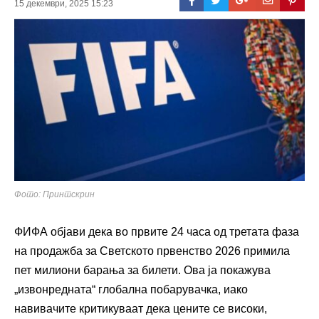
15 декември, 2025 15:23
Фото: Принтскрин
ФИФА објави дека во првите 24 часа од третата фаза
на продажба за Светското првенство 2026 примила
пет милиони барања за билети. Ова ја покажува
„извонредната“ глобална побарувачка, иако
навивачите критикуваат дека цените се високи,