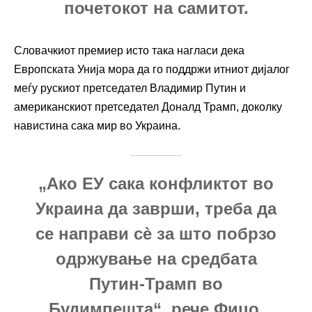
почетокот на самитот.
Словачкиот премиер исто така нагласи дека
Европската Унија мора да го поддржи итниот дијалог
меѓу рускиот претседател Владимир Путин и
американскиот претседател Доналд Трамп, доколку
навистина сака мир во Украина.
„Ако ЕУ сака конфликтот во
Украина да заврши, треба да
се направи сè за што побрзо
одржување на средбата
Путин-Трамп во
Будимпешта“, рече Фицо,