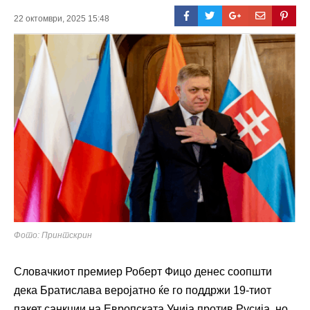
22 октомври, 2025 15:48
Фото: Принтскрин
Словачкиот премиер Роберт Фицо денес соопшти
дека Братислава веројатно ќе го поддржи 19-тиот
пакет санкции на Европската Унија против Русија, но