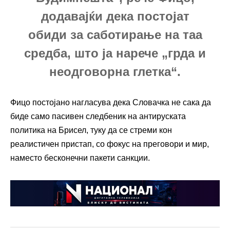
додавајќи дека постојат
обиди за саботирање на таа
средба, што ја нарече „грда и
неодговорна глетка“.
Фицо постојано нагласува дека Словачка не сака да
биде само пасивен следбеник на антируската
политика на Брисел, туку да се стреми кон
реалистичен пристап, со фокус на преговори и мир,
наместо бесконечни пакети санкции.