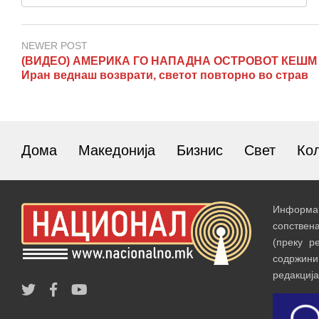
NEWER POST
(ВИДЕО) АМЕРИКА ГО НАПАДНА ОСТРОВОТ КЕШМ
Иран веднаш возврати, светот повторно во страв
Дома
Македонија
Бизнис
Свет
Ко
Информац
сопствен
(преку р
содржин
редакција