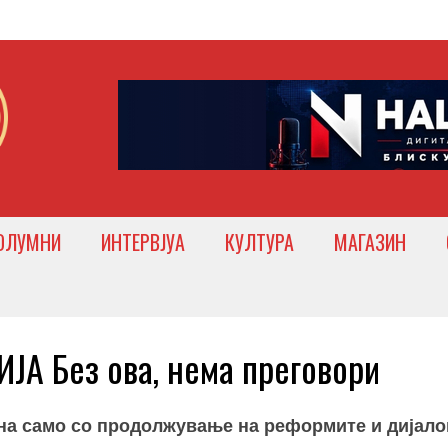
ОЛУМНИ
ИНТЕРВЈУА
КУЛТУРА
МАГАЗИН
А Без ова, нема преговори
жна само со продолжување на реформите и дијало