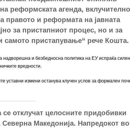
на реформската агенда, вклучителн
на правото и реформата на јавната
јно за пристапниот процес, но и за
 и самото пристапување“ рече Кошта.
та надворешна и безбедносна политика на ЕУ испраќа силе
дничките вредности.
те уставни измени останува клучен услов за формален поч
а се отклучат целосните придобивки
а Северна Македонија. Напредокот во