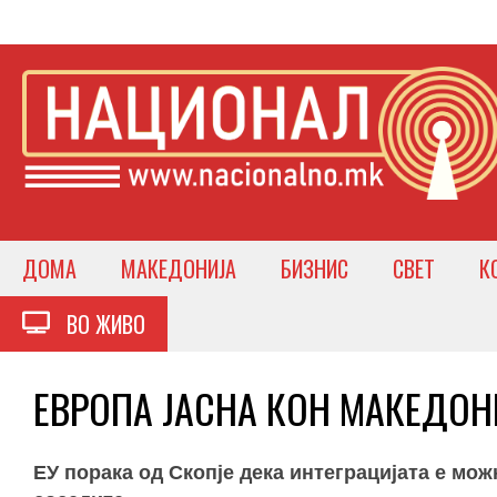
ДОМА
МАКЕДОНИЈА
БИЗНИС
СВЕТ
К
ВО ЖИВО
ЕВРОПА ЈАСНА КОН МАКЕДОНИЈ
ЕУ порака од Скопје дека интеграцијата е мо