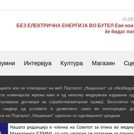
OLDE
БЕЗ ЕЛЕКТРИЧНА ЕНЕРГИЈА ВО БУТЕЛ Еве кои
ќе бидат по
лумни
Интервјуа
Култура
Магазин
Сц
иите кои се пласираат на веб Порталот „Национал“ се обезбедув
ата новинарска мрежа како и од неколку медиумски издавачи од
егулирани договори за соработка/авторски права). Бесплатно 
и надвор од условите е дозволено само во непосреден до
та на Порталот „Национал“ односно со одговорниот уредник.