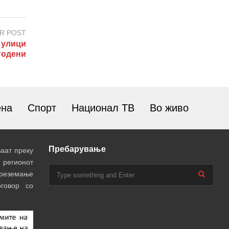
R POST
 улици
годени
ена
Спорт
Национал ТВ
Во живо
Пребарување
аат преку
 регионот
преземање
говор со