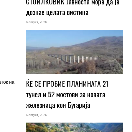
СТОИЛКОВИЌ Јавноста мора да ја
о
дознае целата вистина
6 август, 2026
н
ЌЕ СЕ ПРОБИЕ ПЛАНИНАТА 21
еток на
тунел и 52 мостови за новата
железница кон Бугарија
6 август, 2026