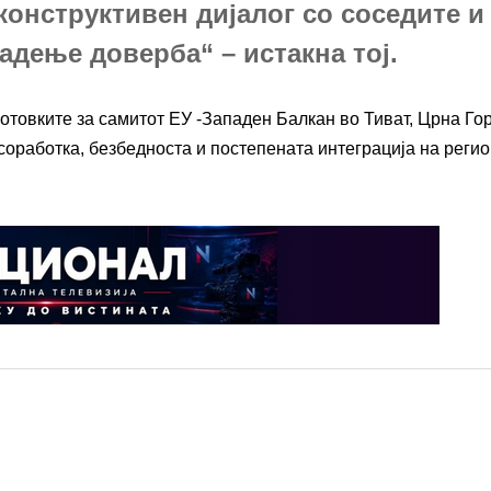
конструктивен дијалог со соседите и
адење доверба“ – истакна тој.
отовките за самитот ЕУ -Западен Балкан во Тиват, Црна Гор
соработка, безбедноста и постепената интеграција на регио