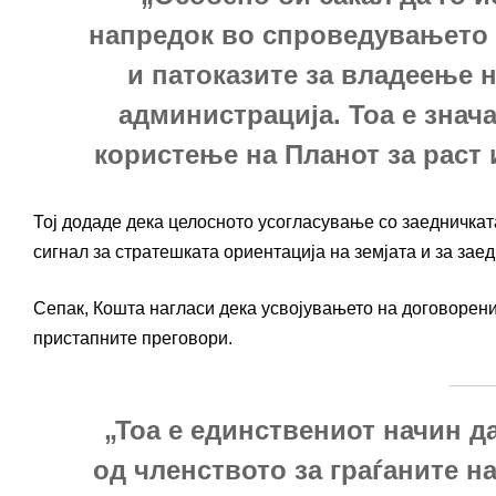
напредок во спроведувањето 
и патоказите за владеење 
администрација. Тоа е знача
користење на Планот за раст
Тој додаде дека целосното усогласување со заедничка
сигнал за стратешката ориентација на земјата и за зае
Сепак, Кошта нагласи дека усвојувањето на договорени
пристапните преговори.
„Тоа е единствениот начин д
од членството за граѓаните н