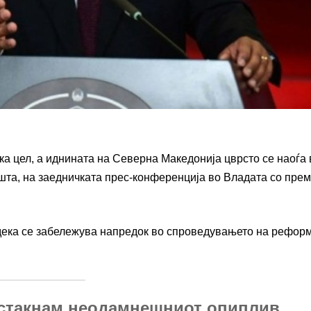
 цел, а иднината на Северна Македонија цврсто се наоѓа 
ошта, на заедничката прес-конференција во Владата со пре
 дека се забележува напредок во спроведувањето на рефор
 истакнам неодамнешниот опиплив