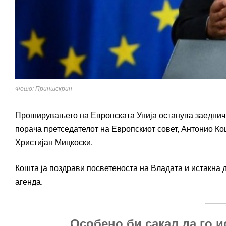
Фото: Принтскрин
Проширувањето на Европската Унија останува заедничка
порача претседателот на Европскиот совет, Антонио К
Христијан Мицкоски.
Кошта ја поздрави посветеноста на Владата и истакна
агенда.
„Особено би сакал да го