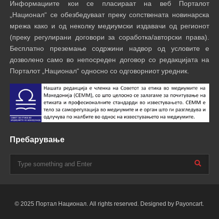
Информациите кои се пласираат на веб Порталот
„Национал“ се обезбедуваат преку сопствената новинарска
мрежа како и од неколку медиумски издавачи од регионот
(преку регулирани договори за соработка/авторски права).
Бесплатно преземање содржини надвор од условите е
дозволено само во непосреден договор со редакцијата на
Порталот „Национал“ односно со одговорниот уредник.
Пребарување
© 2025 Портал Национал. All rights reserved. Designed by Payoncart.