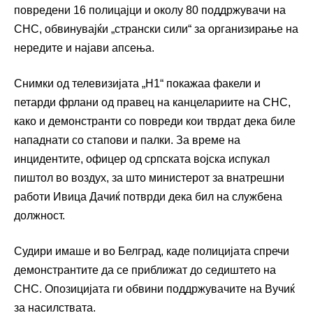
повредени 16 полицајци и околу 80 поддржувачи на
СНС, обвинувајќи „странски сили“ за организирање на
нередите и најави апсења.
Снимки од телевизијата „Н1“ покажаа факели и
петарди фрлани од правец на канцелариите на СНС,
како и демонстранти со повреди кои тврдат дека биле
нападнати со стапови и палки. За време на
инцидентите, офицер од српската војска испукал
пиштол во воздух, за што министерот за внатрешни
работи Ивица Дачиќ потврди дека бил на службена
должност.
Судири имаше и во Белград, каде полицијата спречи
демонстрантите да се приближат до седиштето на
СНС. Опозицијата ги обвини поддржувачите на Вучиќ
за насилствата.