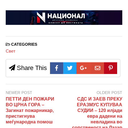
CATEGORIES
Свет
Share This
NEWER POST
OLDER POST
ПЕТТИ ДЕН ПОЖАРИ
СДС И ЗАЕВ ПРЕКУ
ВО ЦРНА ГОРА –
ЕРАЗМУС КУПУВАА
Загинат пожарникар,
СУДИИ – 120 илјади
пристигнува
евра дадени на
меѓународна помош
невладина во
сопственост на Лазар