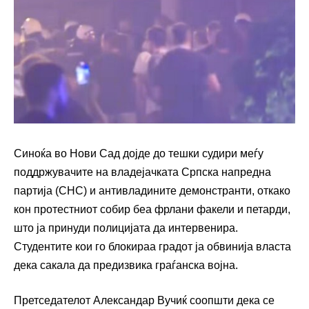
Синоќа во Нови Сад дојде до тешки судири меѓу
поддржувачите на владејачката Српска напредна
партија (СНС) и антивладините демонстранти, откако
кон протестниот собир беа фрлани факели и петарди,
што ја принуди полицијата да интервенира.
Студентите кои го блокираа градот ја обвинија власта
дека сакала да предизвика граѓанска војна.
Претседателот Александар Вучиќ соопшти дека се