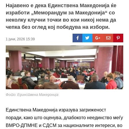
Најавено е дека Единствена Македонија ќе
изработи „Меморандум за Македонија“ со
неколку клучни точки во кои никој нема да
чепка без оглед кој победува на избори.
1 јуни, 2026 15:39
Фото: Единствена Македонија
Единствена Македонија изразува загриженост
поради, како што оценува, длабокото неединство меѓу
ВМРО-ДПМНЕ и СДСМ за националните интереси, во