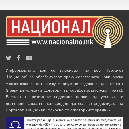
Информациите кои се пласираат на веб Порталот
„Национал“ се обезбедуваат преку сопствената новинарска
мрежа како и од неколку медиумски издавачи од регионот
(преку регулирани договори за соработка/авторски права).
Бесплатно преземање содржини надвор од условите е
дозволено само во непосреден договор со редакцијата на
Порталот „Национал“ односно со одговорниот уредник.