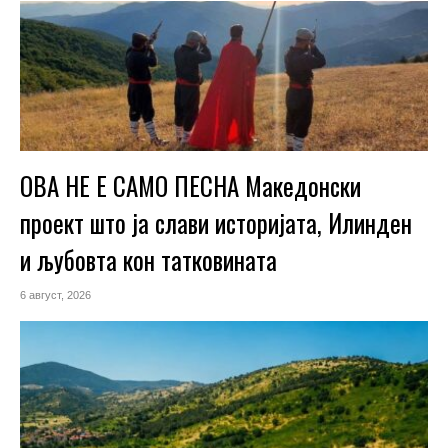
ОВА НЕ Е САМО ПЕСНА Македонски
проект што ја слави историјата, Илинден
и љубовта кон татковината
6 август, 2026