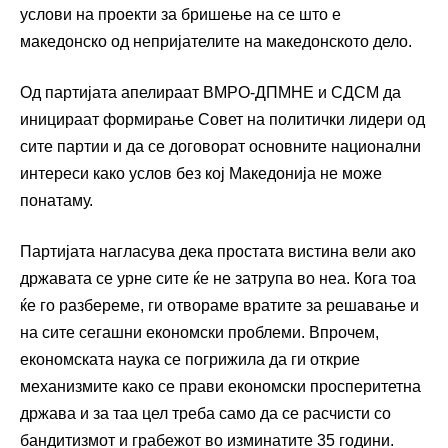
услови на проекти за бришење на се што е
македонско од непријателите на македонското дело.
Од партијата апелираат ВМРО-ДПМНЕ и СДСМ да
иницираат формирање Совет на политички лидери од
сите партии и да се договорат основните национални
интереси како услов без кој Македонија не може
понатаму.
Партијата нагласува дека простата вистина вели ако
државата се урне сите ќе не затрупа во неа. Кога тоа
ќе го разбереме, ги отвораме вратите за решавање и
на сите сегашни економски проблеми. Впрочем,
економската наука се погрижила да ги открие
механизмите како се прави економски просперитетна
држава и за таа цел треба само да се расчисти со
бандитизмот и грабежот во изминатите 35 години.