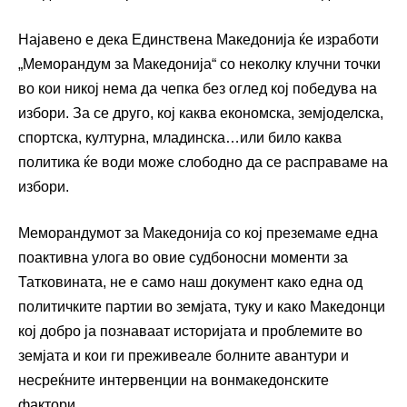
Најавено е дека Единствена Македонија ќе изработи
„Меморандум за Македонија“ со неколку клучни точки
во кои никој нема да чепка без оглед кој победува на
избори. За се друго, кој каква економска, земјоделска,
спортска, културна, младинска…или било каква
политика ќе води може слободно да се расправаме на
избори.
Меморандумот за Македонија со кој преземаме една
поактивна улога во овие судбоносни моменти за
Татковината, не е само наш документ како една од
политичките партии во земјата, туку и како Македонци
кој добро ја познаваат историјата и проблемите во
земјата и кои ги преживеале болните авантури и
несреќните интервенции на вонмакедонските
фактори.