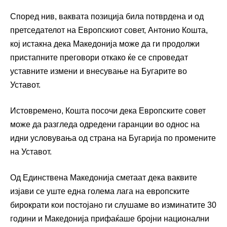
Според нив, ваквата позиција била потврдена и од
претседателот на Европскиот совет, Антонио Кошта,
кој истакна дека Македонија може да ги продолжи
пристапните преговори откако ќе се спроведат
уставните измени и внесување на Бугарите во
Уставот.
Истовремено, Кошта посочи дека Европските совет
може да разгледа одредени гаранции во однос на
идни условувања од страна на Бугарија по промените
на Уставот.
Од Единствена Македонија сметаат дека ваквите
изјави се уште една голема лага на европските
бирократи кои постојано ги слушаме во изминатите 30
години и Македонија прифаќаше бројни национални