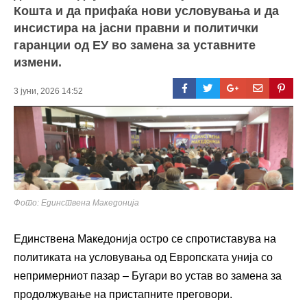
Кошта и да прифаќа нови условувања и да
инсистира на јасни правни и политички
гаранции од ЕУ во замена за уставните
измени.
3 јуни, 2026 14:52
Фото: Единствена Македонија
Единствена Македонија остро се спротиставува на
политиката на условувања од Европската унија со
непримерниот пазар – Бугари во устав во замена за
продолжување на пристапните преговори.