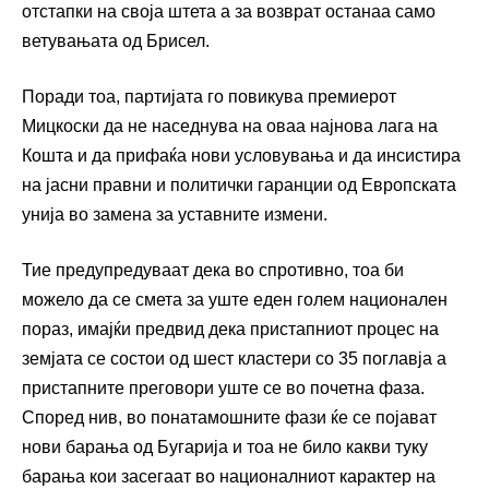
отстапки на своја штета а за возврат останаа само
ветувањата од Брисел.
Поради тоа, партијата го повикува премиерот
Мицкоски да не наседнува на оваа најнова лага на
Кошта и да прифаќа нови условувања и да инсистира
на јасни правни и политички гаранции од Европската
унија во замена за уставните измени.
Тие предупредуваат дека во спротивно, тоа би
можело да се смета за уште еден голем национален
пораз, имајќи предвид дека пристапниот процес на
земјата се состои од шест кластери со 35 поглавја а
пристапните преговори уште се во почетна фаза.
Според нив, во понатамошните фази ќе се појават
нови барања од Бугарија и тоа не било какви туку
барања кои засегаат во националниот карактер на