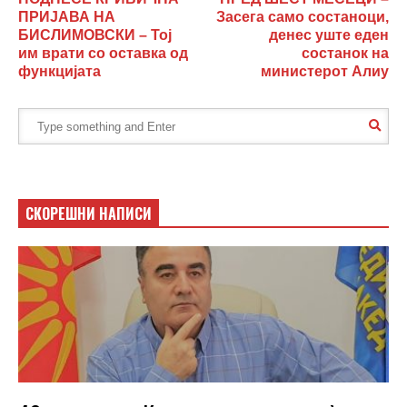
ПРИЈАВА НА
Засега само состаноци,
БИСЛИМОВСКИ – Тој
денес уште еден
им врати со оставка од
состанок на
функцијата
министерот Алиу
СКОРЕШНИ НАПИСИ