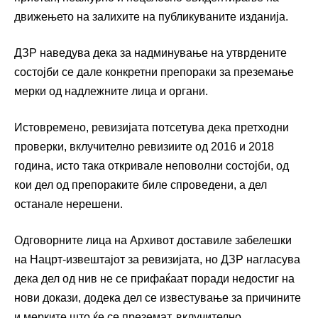
движењето на залихите на публикуваните изданија.
ДЗР наведува дека за надминување на утврдените
состојби се дале конкретни препораки за преземање
мерки од надлежните лица и органи.
Истовремено, ревизијата потсетува дека претходни
проверки, вклучително ревизиите од 2016 и 2018
година, исто така откривале неповолни состојби, од
кои дел од препораките биле спроведени, а дел
останале нерешени.
Одговорните лица на Архивот доставиле забелешки
на Нацрт-извештајот за ревизијата, но ДЗР нагласува
дека дел од нив не се прифаќаат поради недостиг на
нови докази, додека дел се известување за причините
и мерките што ќе се преземат, вклучително