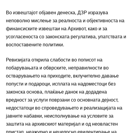
Во извештајот објавен денеска, ДЗР изразува
неповолно мислење за реалноста и објективноста на
финансиските извештаи на Архивот, како и за
усогласеноста со законската регулатива, упатствата и
воспоставените политики.
Ревизијата открила слабости во пописот на
побарувањата и обврските, неправилности во
остварувањето на приходите, вклучително давање
попусти и подароци, исплата на надоместоци без
законска основа, плаќање данок на додадена
вредност за услуги поврзани со основната дејност,
недостатоци во спроведувањето и реализацијата на
јавните набавки, неисполнување на условите за
заштита на архивскиот материјал и од неовластен
пристап, неажурно и нецелосно евидентирање на