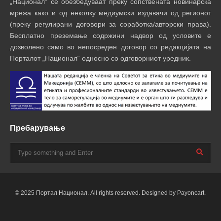
„Национал“ се обезбедуваат преку сопствената новинарска
мрежа како и од неколку медиумски издавачи од регионот
(преку регулирани договори за соработка/авторски права).
Бесплатно преземање содржини надвор од условите е
дозволено само во непосреден договор со редакцијата на
Порталот „Национал“ односно со одговорниот уредник.
Пребарување
© 2025 Портал Национал. All rights reserved. Designed by Payoncart.