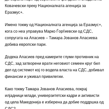
Ковачевски преку Националната агенција за
Еразмус+.
Имено токму од Националната агенција за Еразмус+,
кога со неа управува Марко Ѓорѓиевски од СДС,
сопругата на Апасиев – Тамара Јованов Апасиева
добива европски пари.
Додека Апасиев пред камерите глуми противник на
СДС, зад затворени врати неговиот семеен круг бил
дел од системот кој го водела власта на СДС, добивал
финансии и уживал привилегии.
Како токму Тамара Јованов Апасиева, покрај
илјадници млади, универзитетски кадри и активисти
од цела Македонија е изберена да добие поддршка од
СДС?