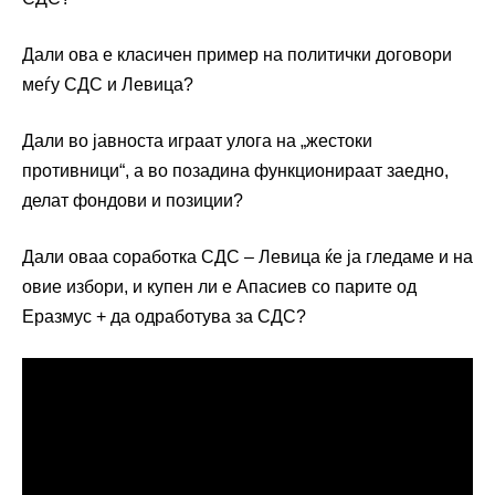
Дали ова е класичен пример на политички договори
меѓу СДС и Левица?
Дали во јавноста играат улога на „жестоки
противници“, а во позадина функционираат заедно,
делат фондови и позиции?
Дали оваа соработка СДС – Левица ќе ја гледаме и на
овие избори, и купен ли е Апасиев со парите од
Еразмус + да одработува за СДС?