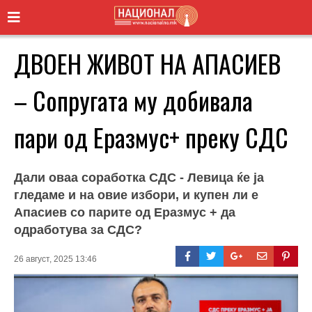
ДВОЕН ЖИВОТ НА АПАСИЕВ
– Сопругата му добивала
пари од Еразмус+ преку СДС
Дали оваа соработка СДС - Левица ќе ја
гледаме и на овие избори, и купен ли е
Апасиев со парите од Еразмус + да
одработува за СДС?
26 август, 2025 13:46