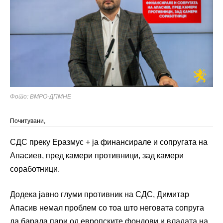
Фото: ВМРО-ДПМНЕ
Почитувани,
СДС преку Еразмус + ја финансирале и сопругата на
Апасиев, пред камери противници, зад камери
соработници.
Додека јавно глуми противник на СДС, Димитар
Апасив немал проблем со тоа што неговата сопруга
да барала пари од европските фондови и владата на