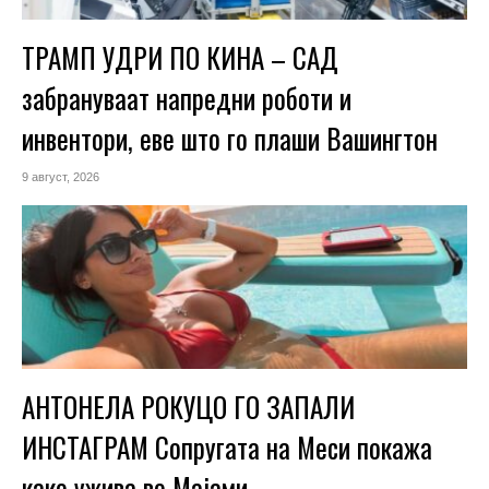
ТРАМП УДРИ ПО КИНА – САД
забрануваат напредни роботи и
инвентори, еве што го плаши Вашингтон
9 август, 2026
АНТОНЕЛА РОКУЦО ГО ЗАПАЛИ
ИНСТАГРАМ Сопругата на Меси покажа
како ужива во Мајами