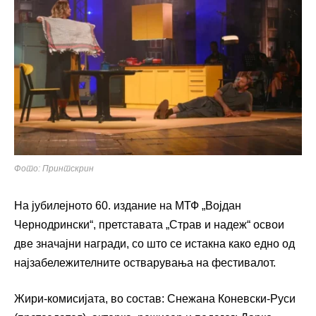
Фото: Принтскрин
На јубилејното 60. издание на МТФ „Војдан
Чернодрински“, претставата „Страв и надеж“ освои
две значајни награди, со што се истакна како едно од
најзабележителните остварувања на фестивалот.
Жири-комисијата, во состав: Снежана Коневски-Руси