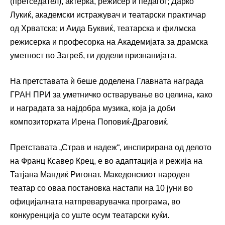
(претседател), актерка, режисер и педагог; Дарко
Лукиќ, академски истражувач и театарски практичар
од Хрватска; и Аида Буквиќ, театарска и филмска
режисерка и професорка на Академијата за драмска
уметност во Загреб, ги додели признанијата.
На претставата ѝ беше доделена Главната награда
ГРАН ПРИ за уметничко остварување во целина, како
и наградата за најдобра музика, која ја доби
композиторката Ирена Поповиќ-Драговиќ.
Претставата „Страв и надеж“, инспирирана од делото
на Франц Ксавер Крец, е во адаптација и режија на
Татјана Мандиќ Ригонат. Македонскиот народен
театар со оваа постановка настапи на 10 јуни во
официјалната натпреварувачка програма, во
конкуренција со уште осум театарски куќи.