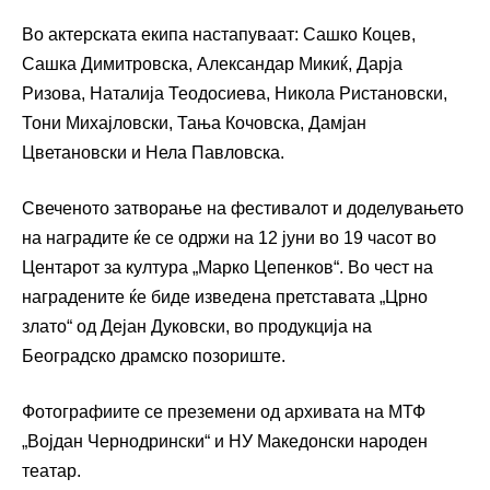
Во актерската екипа настапуваат: Сашко Коцев,
Сашка Димитровска, Александар Микиќ, Дарја
Ризова, Наталија Теодосиева, Никола Ристановски,
Тони Михајловски, Тања Кочовска, Дамјан
Цветановски и Нела Павловска.
Свеченото затворање на фестивалот и доделувањето
на наградите ќе се одржи на 12 јуни во 19 часот во
Центарот за култура „Марко Цепенков“. Во чест на
наградените ќе биде изведена претставата „Црно
злато“ од Дејан Дуковски, во продукција на
Београдско драмско позориште.
Фотографиите се преземени од архивата на МТФ
„Војдан Чернодрински“ и НУ Македонски народен
театар.