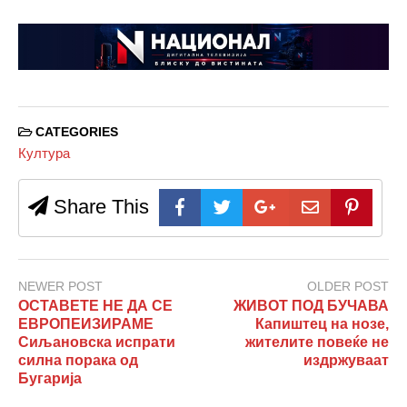
CATEGORIES
Култура
Share This
NEWER POST
OLDER POST
ОСТАВЕТЕ НЕ ДА СЕ
ЖИВОТ ПОД БУЧАВА
ЕВРОПЕИЗИРАМЕ
Капиштец на нозе,
Сиљановска испрати
жителите повеќе не
силна порака од
издржуваат
Бугарија