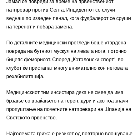
Јамал се повреди за време на првенствениот
натпревар против Селта. Инцидентот се случи
веднаш по изведен пенал, кога фудбалерот се сруши
на теренот и побара замена.
По деталните медицински прегледи беше утврдена
повреда на бутниот мускул на левата нога, поточно
бицепс феморисот. Според „Каталонски спорт“, во
клубот ќе пристапат многу внимателно кон неговата
рехабилитација.
Медицинскиот тим инсистира дека не смее да има
брзање со враќањето на терен, дури и ако тоа значи
пропуштање на почетните натпревари на Шпанија на
Светското првенство.
Најголемата грижа е ризикот од повторно влошување