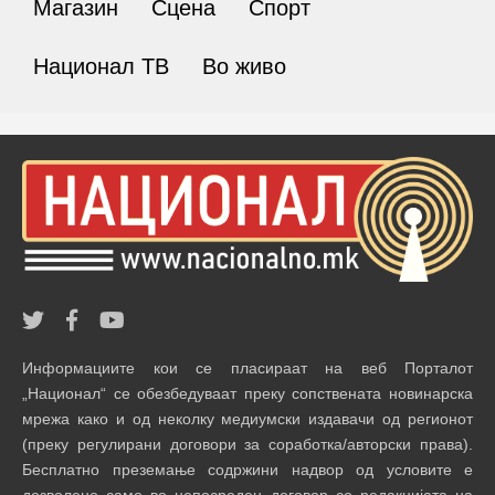
Магазин
Сцена
Спорт
Национал ТВ
Во живо
Информациите кои се пласираат на веб Порталот
„Национал“ се обезбедуваат преку сопствената новинарска
мрежа како и од неколку медиумски издавачи од регионот
(преку регулирани договори за соработка/авторски права).
Бесплатно преземање содржини надвор од условите е
дозволено само во непосреден договор со редакцијата на