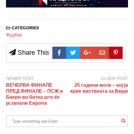
CATEGORIES
Фудбал
Share This
NEWER POST
OLDER POST
ВЕЧЕРВА ФИНАЛЕ
25 години молк – кој ја
ПРЕД ФИНАЛЕ – ПСЖ и
крие вистината за Вејце
Баерн во битка што ќе
ја запали Европа