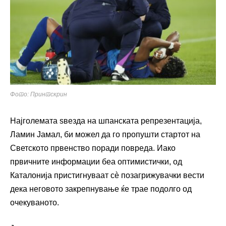
Фото: Принтскрин
Најголемата ѕвезда на шпанската репрезентација,
Ламин Јамал, би можел да го пропушти стартот на
Светското првенство поради повреда. Иако
првичните информации беа оптимистички, од
Каталонија пристигнуваат сè позагрижувачки вести
дека неговото закрепнување ќе трае подолго од
очекуваното.