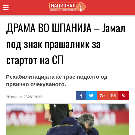
ДРАМА ВО ШПАНИЈА – Јамал
под знак прашалник за
стартот на СП
Рехабилитацијата ќе трае подолго од
првично очекуваното.
28 април, 2026 19:22