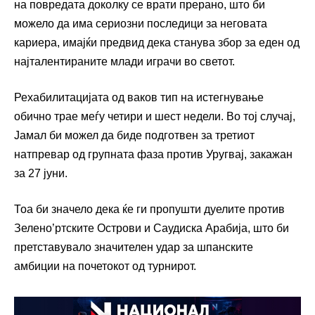
на повредата доколку се врати прерано, што би
можело да има сериозни последици за неговата
кариера, имајќи предвид дека станува збор за еден од
најталентираните млади играчи во светот.
Рехабилитацијата од ваков тип на истегнување
обично трае меѓу четири и шест недели. Во тој случај,
Јамал би можел да биде подготвен за третиот
натпревар од групната фаза против Уругвај, закажан
за 27 јуни.
Тоа би значело дека ќе ги пропушти дуелите против
Зелено’ртските Острови и Саудиска Арабија, што би
претставувало значителен удар за шпанските
амбиции на почетокот од турнирот.