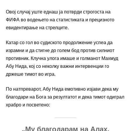
Овој случај уште еднаш ја потврди строгоста на
ФИФА во водењето на статистиката и прецизното
евидентирање на стрелците.
Катар со гол во судиското продолжение успеа да
израмни и да стигне до голем бод против силниот
противник. Клучна улога имаше и голманот Махмуд
Абу Нида, кој со неколку важни интервенции го
држеше тимот во игра.
По натпреварот, Абу Нида емотивно изјави дека му
благодари на Бога за резултатот и дека тимот одиграл
храбро и посветено:
„Му благодарам на Алах,