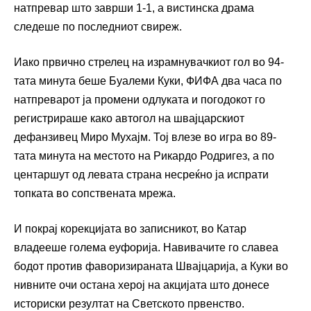
натпревар што заврши 1-1, а вистинска драма
следеше по последниот свиреж.
Иако првично стрелец на израмнувачкиот гол во 94-
тата минута беше Буалеми Куки, ФИФА два часа по
натпреварот ја промени одлуката и погодо­кот го
регистрираше како автогол на швајцарскиот
дефанзивец Миро Мухајм. Тој влезе во игра во 89-
тата минута на местото на Рикардо Родригез, а по
центаршут од левата страна несреќно ја испрати
топката во сопствената мрежа.
И покрај корекцијата во записникот, во Катар
владееше голема еуфорија. Навивачите го славеа
бодот против фаворизираната Швајцарија, а Куки во
нивните очи остана херој на акцијата што донесе
историски резултат на Светското првенство.