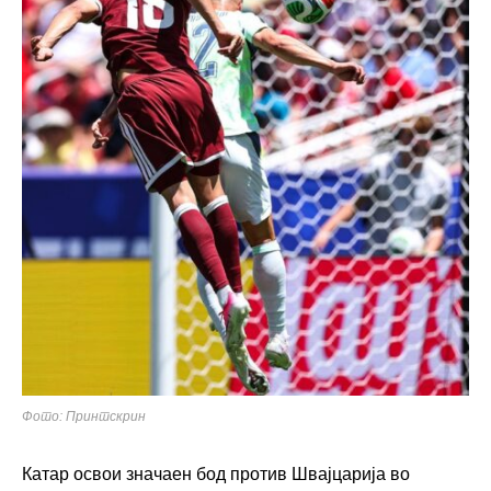
Фото: Принтскрин
Катар освои значаен бод против Швајцарија во