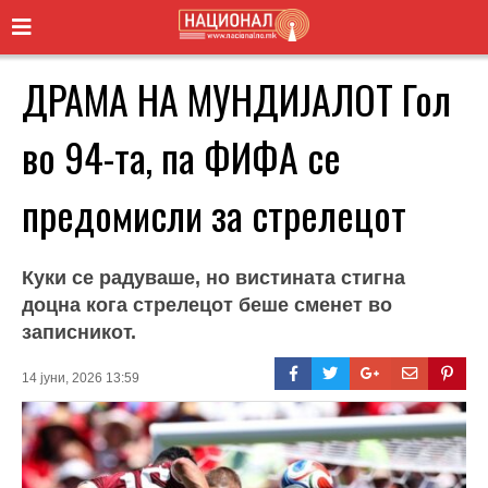
ДРАМА НА МУНДИЈАЛОТ Гол
во 94-та, па ФИФА се
предомисли за стрелецот
Куки се радуваше, но вистината стигна
доцна кога стрелецот беше сменет во
записникот.
14 јуни, 2026 13:59