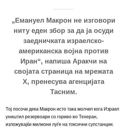
„Емануел Макрон не изговори
ниту еден збор за да ја осуди
заедничката израелско-
американска војна против
Иран“, напиша Аракчи на
својата страница на мрежата
X, пренесува агенцијата
Тасним.
Тој посочи дека Макрон исто така молчел кога Израел
уништил резервоари со гориво во Техеран,
изложувајќи милиони луѓе на токсични супстанции.