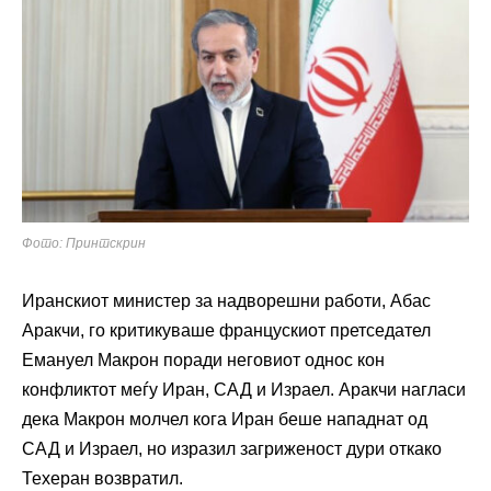
Фото: Принтскрин
Иранскиот министер за надворешни работи, Абас
Аракчи, го критикуваше францускиот претседател
Емануел Макрон поради неговиот однос кон
конфликтот меѓу Иран, САД и Израел. Аракчи нагласи
дека Макрон молчел кога Иран беше нападнат од
САД и Израел, но изразил загриженост дури откако
Техеран возвратил.