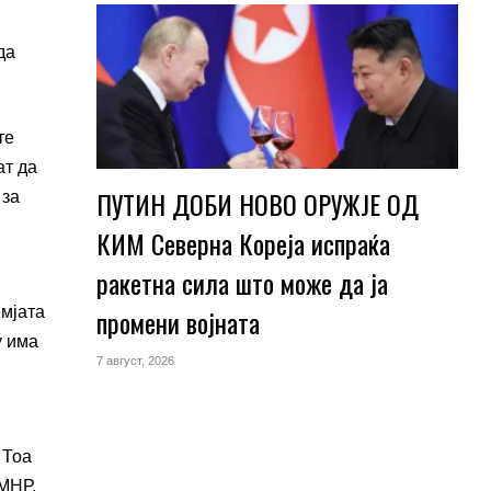
да
те
ат да
ПУТИН ДОБИ НОВО ОРУЖЈЕ ОД
 за
КИМ Северна Кореја испраќа
ракетна сила што може да ја
емјата
промени војната
у има
7 август, 2026
 Тоа
 МНР.