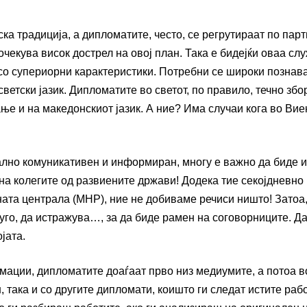
ка традиција, а дипломатите, често, се регрутираат по парт
чекува висок дострел на овој план. Така е бидејќи оваа сл
 со супериорни карактеристики. Потребни се широки познав
ветски јазик. Дипломатите во светот, по правило, течно збо
ање и на македонскиот јазик. А ние? Има случаи кога во Вие
лно комуникативен и информиран, многу е важно да биде и
на колегите од развиените држави! Додека тие секојдневно 
та централа (МНР), ние не добиваме речиси ништо! Затоа,
руго, да истражува…, за да биде рамен на соговорниците. Д
јата.
рмации, дипломатите доаѓаат прво низ медиумите, а потоа в
 така и со другите дипломати, коишто ги следат истите рабо