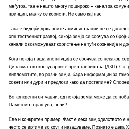
меѓутоа, таа е нешто многу пошироко – канал за комуник
принцип, малку се користи. Не само кај нас.
Така е бидејќи државните администрации не се доволно
општествениот развој, секоја земја се соочува со број
канали овозможуваат користење на туѓи сознанија и дос
Кога некоја наша институција се соочува со некаков 
Дипломатско-конзуларните претставништва (ДКП). Со ц
дипломатите, во разни земји, бара информации за там
совети или дури и предлози како да постапиме? Споре
Во конкретни ситуации, од некоја земја може да се побар
Паметниот прашува, нели?
Еве и конкретен пример. Факт е дека земјоделството е 
често се вртиме во круг и назадуваме. Познато е дека Х