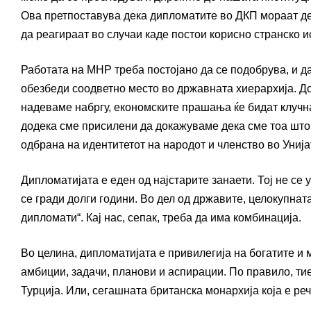
Ова претпоставува дека дипломатите во ДКП мораат дет
да реагираат во случаи каде постои корисно странско и
Работата на МНР треба постојано да се подобрува, и д
обезбеди соодветно место во државната хиерархија. Доб
надеваме набргу, економските прашања ќе бидат клучна
додека сме присилени да докажуваме дека сме тоа што 
одбрана на идентитетот на народот и членство во Унија
Дипломатијата е еден од најстарите занаети. Тој не се
се гради долги години. Во дел од државите, целокупн
дипломати“. Кај нас, сепак, треба да има комбинација.
Во целина, дипломатијата е привилегија на богатите и 
амбиции, задачи, планови и аспирации. По правило, ти
Турција. Или, сегашната британска монархија која е реч