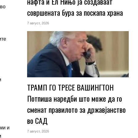
нафта и Ел Нињо ја создаваат
 во
совршената бура за поскапа храна
7 август, 2026
ите
и
ТРАМП ГО ТРЕСЕ ВАШИНГТОН
Потпиша наредби што може да го
сменат правилото за државјанство
во САД
ми и
7 август, 2026
м