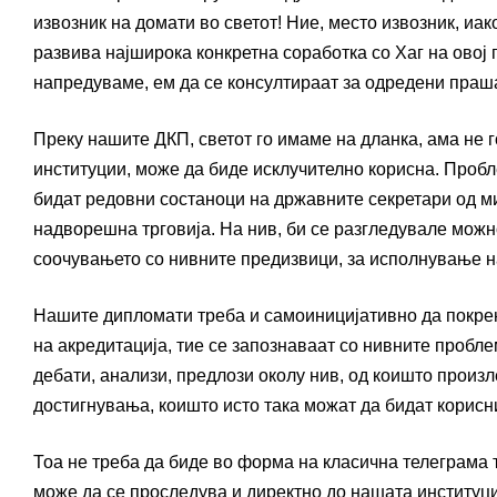
извозник на домати во светот! Ние, место извозник, иак
развива најширока конкретна соработка со Хаг на овој 
напредуваме, ем да се консултираат за одредени праш
Преку нашите ДКП, светот го имаме на дланка, ама не г
институции, може да биде исклучително корисна. Пробл
бидат редовни состаноци на државните секретари од ми
надворешна трговија. На нив, би се разгледувале можн
соочувањето со нивните предизвици, за исполнување н
Нашите дипломати треба и самоиницијативно да покрен
на акредитација, тие се запознаваат со нивните пробле
дебати, анализи, предлози околу нив, од коишто произ
достигнувања, коишто исто така можат да бидат корисн
Тоа не треба да биде во форма на класична телеграма т
може да се проследува и директно до нашата институциј