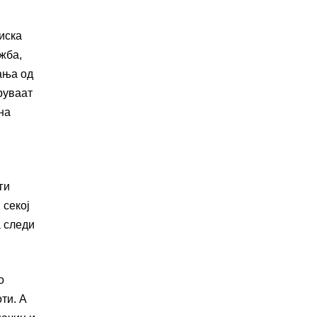
иска
ужба,
ања од
руваат
на
ги
 секој
а следи
о
ти. А