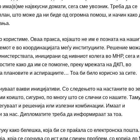
о има(в)ме највкусни домати, сега сме увозник. Треба да се
план, што може да ни биде од огромна помош, и начин како 
ања.
о користиме. Оваа пракса, којашто не им е позната на наши
емот е во координацијата меѓу институциите. Решение мож
нистерствата, иницирани од нивниот колега во МНР, сега и
остите како да им се помогне, преку мрежата на ДКП, во
а плановите и аспирациите… Тоа би било корисно за сите.
уваат вакви иницијативи. Со следењето на настаните во з
ми коишто, сигурно, по многу што се слични со нашите. Там
легуваат и решенија или излезни комбинации. Имаат и
и за нас. Дипломатите треба да информираат за тоа.
уку како белешка, која би се праќала со електронска пошта.
а, која се соочува со ист или сличен проблем, со копија до