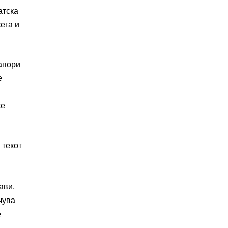
атска
ега и
напори
е
ќе
 текот
ави,
чува
е