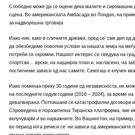
Слободно може да се оцени дека малите и сиромашни д
сцена. Во американската Амбасада во Лондон, на приме
за надворешна трговија
Иако ние, како и сличните држави, пред се’ сме дел од
да обезбедиме поволни услови за нашата земја на меѓу
потреби се скромни. Нашиот интерес се сведува на гра
спортски… врски, на најширок план и, нагласено, на заб
постигнеме зависи од нас самите. Секогаш е клучен кв
Иако поминаа преку 30 години од независноста, не мо
на последните седум години (2016 – 2024), за време н
девалвирана. Потпишани се катастрофални договори и 
Спроведена е поразителна Тиранска платформа, чие им
вклучувајќи и во најважните. Во Вашингтон, на приме
во период кога речиси се’ ни зависи од американските 
имаше повеќе извршители.