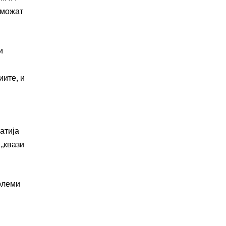
 можат
и
иите, и
атија
„квази
големи