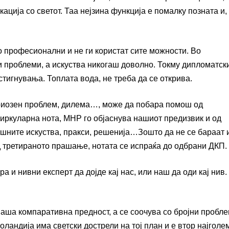
ација со светот. Таа нејзина функција е помалку позната и,
 професионални и не ги користат сите можности. Во
ни проблеми, а искуства никогаш доволно. Токму дипломатск
тигнувања. Топлата вода, не треба да се открива.
сериозен проблем, дилема…, може да побара помош од
иркуларна нота, МНР го објаснува нашиот предизвик и од
ошните искуства, пракси, решенија…Зошто да не се бараат 
д третираното прашање, нотата се испраќа до одбрани ДКП.
а и нивни експерт да дојде кај нас, или наш да оди кај нив.
наша компаративна предност, а се соочува со бројни пробле
оландија има светски дострели на тој план и е втор најголе