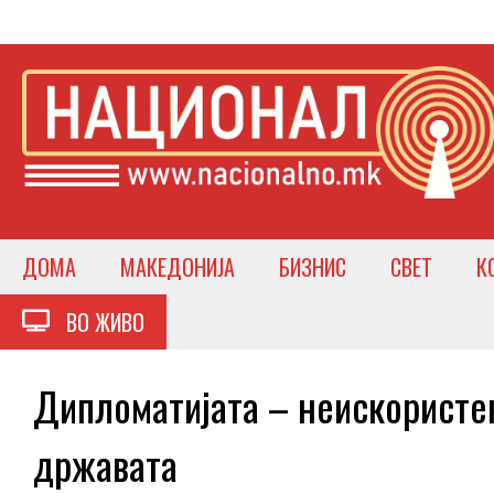
ДОМА
МАКЕДОНИЈА
БИЗНИС
СВЕТ
К
ВО ЖИВО
Дипломатијата – неискористен
државата