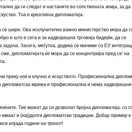
ално да ги следат и настаните во сопствената земја, за да
скуство. Тоа е креативна дипломатија.
а се шири. Ова исклучително важно министерство мора да с
ро е што е сега и за надворешна трговија бидејќи, да се
 задача. Засега, меѓутоа, додека се мачиме со ЕУ интеграц
сме, дипломатијата ќе мора да се концентрира пред се’ на
та.
 учи преку ноќ и клучно е искуството. Професионална диплом
ата дипломатска мрежа е професионална и нема надворешни 
моќните. Тие можат да си дозволат бројна дипломатија, со 
е имаат и (нај)долги дипломатски традиции. Добар пример е
иси илјада години на тронот!