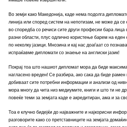
Во земји како Македонија, каде нема подолга дипломатс
линија или според систем на непотизам, не може да се о
во споредба со речиси сите други професии бара лица
разни области, плус одлично користење барем на еден с
по неколку јазици. Мнозина и кај нас доаѓаат со познав
испраќавме дипломати со знаење на англиски јазик!
Покрај тоа што нашиот дипломат мора да биде максима
нагласено вреден! Се разбира, ако сака да биде рамен 
добиваат сите потребни информации и анализи од нивна
мора многу да чита низ медиумите, книги и што ти не д
повеќе теми за земјата каде е акредитиран, ама и за сво
Тоа е клучно бидејќи до најважните и најкорисни инфо
разговорите како со претставниците на земјата домаќин,