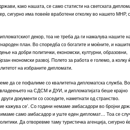
ржави, како нашата, се само статисти на светската диплом
р, сигурно има повеќе вработени отколку во нашето МНР, с
 дипломатскиот декор, тоа не треба да ги намалува нашите 
народен план. Во споредба со богатите и моќните, и нашит
дење на добри политички, економски, културни, образовни,
рзан економски развој. Полето за работа е големо, а колку 
алитетот на избраните дипломати.
жеме да се пофалиме со квалитетна дипломатска служба. Во
а владеењето на СДСМ и ДУИ, и дипломатијата беше крајно
други документи со соседите, наметнати од странство.
е кажува се’. Со години немаме амбасадори во бројни држ
р, имаме само амбасадор и уште еден дипломат… Тоа се слу
политики. Да отворевме таму туристичка агенција, сигурно ќ