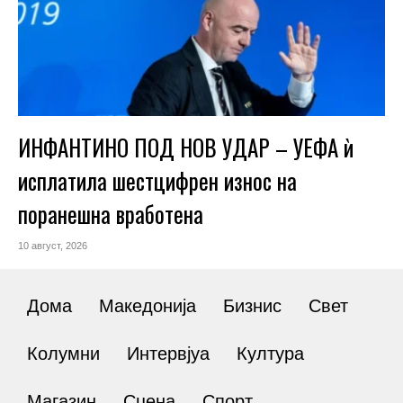
ИНФАНТИНО ПОД НОВ УДАР – УЕФА ѝ
исплатила шестцифрен износ на
поранешна вработена
10 август, 2026
Дома
Македонија
Бизнис
Свет
Колумни
Интервјуа
Култура
Магазин
Сцена
Спорт