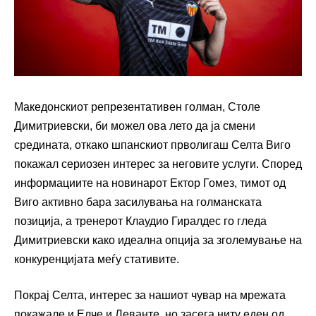
Македонскиот репрезентативен голман, Столе
Димитриевски, би можел ова лето да ја смени
средината, откако шпанскиот прволигаш Селта Виго
покажал сериозен интерес за неговите услуги. Според
информациите на новинарот Ектор Гомез, тимот од
Виго активно бара засилувања на голманската
позиција, а тренерот Клаудио Гиралдес го гледа
Димитриевски како идеална опција за зголемување на
конкуренцијата меѓу стативите.
Покрај Селта, интерес за нашиот чувар на мрежата
покажале и Елче и Леванте, но засега ниту еден од