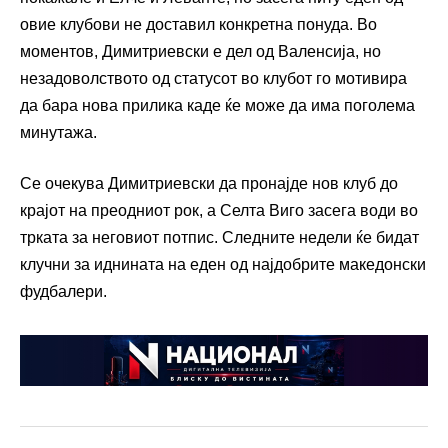
овие клубови не доставил конкретна понуда. Во
моментов, Димитриевски е дел од Валенсија, но
незадоволството од статусот во клубот го мотивира
да бара нова прилика каде ќе може да има поголема
минутажа.
Се очекува Димитриевски да пронајде нов клуб до
крајот на преодниот рок, а Селта Виго засега води во
трката за неговиот потпис. Следните недели ќе бидат
клучни за иднината на еден од најдобрите македонски
фудбалери.