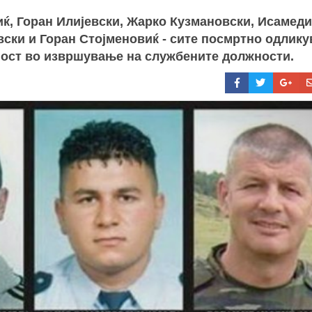
ќ, Горан Илијевски, Жарко Кузмановски, Исамед
ки и Горан Стојменовиќ - сите посмртно одлику
ност во извршување на службените должности.