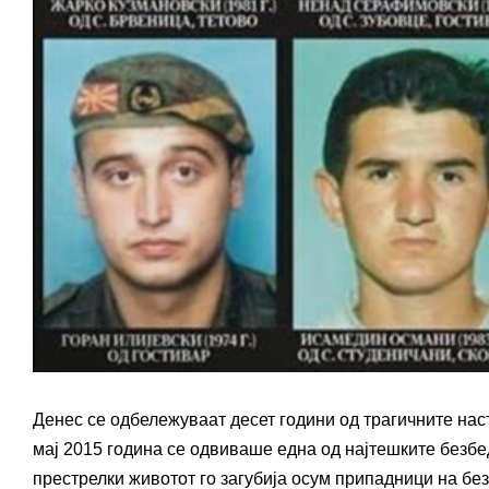
Денес се одбележуваат десет години од трагичните нас
мај 2015 година се одвиваше една од најтешките безбе
престрелки животот го загубија осум припадници на бе