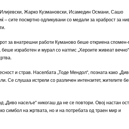
 Илијевски, Жарко Кузмановски, Исамедин Османи, Сашо
 – сите посмртно одликувани со медали за храброст за ни
ти.
торот за внатрешни работи Куманово беше откриена спомен-
, беше изработен и мурал со натпис „Хероите живеат вечно“,
ртва.
ност и страв. Населбата „Тоде Мендол“, позната како „Див
и. Се слушаа истрели со различен интензитет, жителите бе
од „Диво насеље“ никогаш да не се повтори. Овој настан ос
ко симбол на жртвата, но и на потребата од траен мир и