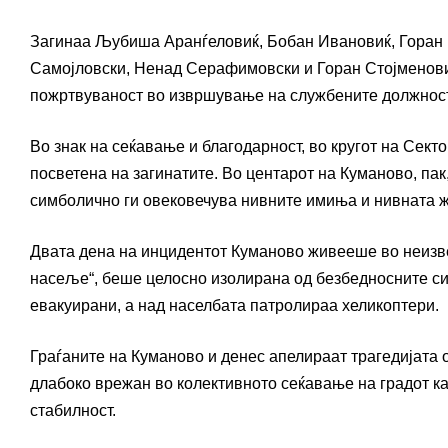
Загинаа Љубиша Аранѓеловиќ, Бобан Ивановиќ, Горан
Самојловски, Ненад Серафимовски и Горан Стојменовиќ
пожртвуваност во извршување на службените должнос
Во знак на сеќавање и благодарност, во кругот на Сек
посветена на загинатите. Во центарот на Куманово, пак
симболично ги овековечува нивните имиња и нивната ж
Двата дена на инцидентот Куманово живееше во неизвес
насеље“, беше целосно изолирана од безбедносните сил
евакуирани, а над населбата патролираа хеликоптери.
Граѓаните на Куманово и денес апелираат трагедијата 
длабоко врежан во колективното сеќавање на градот ка
стабилност.