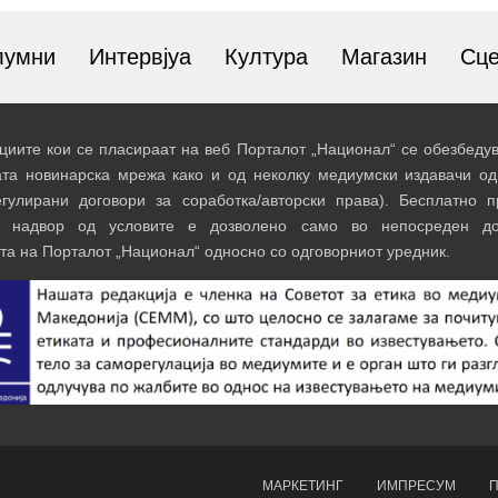
лумни
Интервјуа
Култура
Магазин
Сц
иите кои се пласираат на веб Порталот „Национал“ се обезбедув
ата новинарска мрежа како и од неколку медиумски издавачи од
егулирани договори за соработка/авторски права). Бесплатно 
и надвор од условите е дозволено само во непосреден до
та на Порталот „Национал“ односно со одговорниот уредник.
МАРКЕТИНГ
ИМПРЕСУМ
П