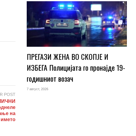
ПРЕГАЗИ ЖЕНА ВО СКОПЈЕ И
ИЗБЕГА Полицијата го пронајде 19-
годишниот возач
7 август, 2026
R POST
ЛИЧНИ
однеле
ање на
името