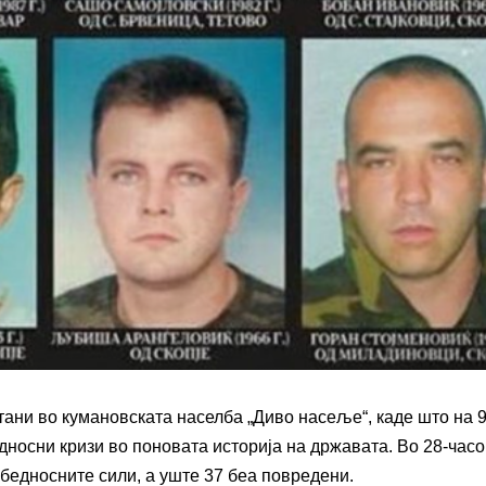
тани во кумановската населба „Диво насеље“, каде што на 9
дносни кризи во поновата историја на државата. Во 28-час
збедносните сили, а уште 37 беа повредени.