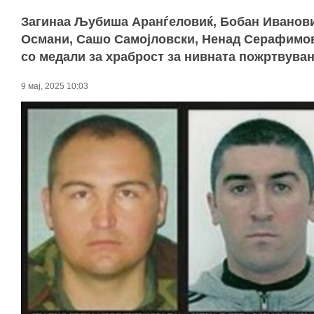
Загинаа Љубиша Аранѓеловиќ, Бобан Иванови
Османи, Сашо Самојловски, Ненад Серафимовс
со медали за храброст за нивната пожртвува
9 мај, 2025 10:03