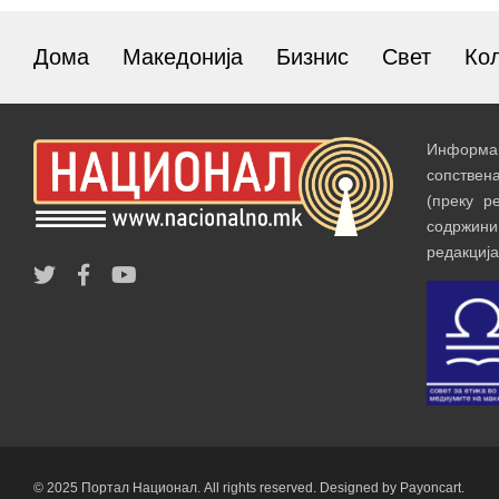
Дома
Македонија
Бизнис
Свет
Ко
Информац
сопствен
(преку р
содржин
редакција
© 2025 Портал Национал. All rights reserved. Designed by Payoncart.