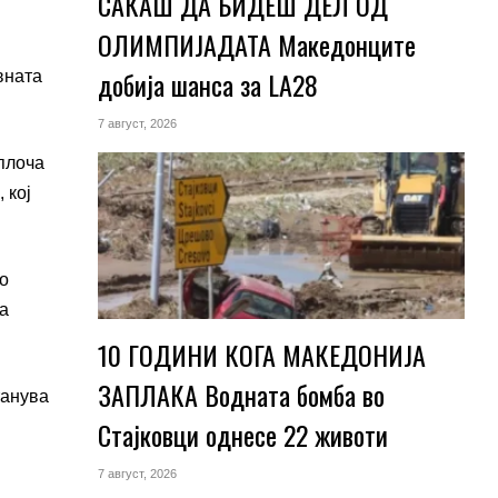
САКАШ ДА БИДЕШ ДЕЛ ОД
ОЛИМПИЈАДАТА Македонците
добија шанса за LA28
вната
7 август, 2026
плоча
 кој
о
а
10 ГОДИНИ КОГА МАКЕДОНИЈА
ЗАПЛАКА Водната бомба во
танува
Стајковци однесе 22 животи
7 август, 2026