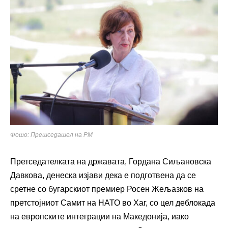
Фото: Претседател на РМ
Претседателката на државата, Гордана Сиљановска
Давкова, денеска изјави дека е подготвена да се
сретне со бугарскиот премиер Росен Жељазков на
претстојниот Самит на НАТО во Хаг, со цел деблокада
на европските интеграции на Македонија, иако