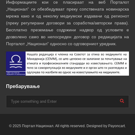
Информациите кои се пласираат на веб Порталот
„Национал“ се обезбедуваат преку сопствената новинарска
мрежа како и од неколку медиумски издавачи од регионот
(преку регулирани договори за соработка/авторски права).
Бесплатно преземање содржини надвор од условите е
дозволено само во непосреден договор со редакцијата на
Порталот „Национал“ односно со одговорниот уредник.
Пребарување
© 2025 Портал Национал. All rights reserved. Designed by Payoncart.