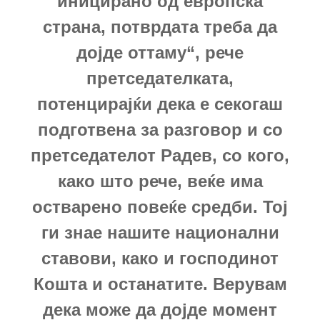
иницирано од европска
страна, потврдата треба да
дојде оттаму“, рече
претседателката,
потенцирајќи дека е секогаш
подготвена за разговор и со
претседателот Радев, со кого,
како што рече, веќе има
остварено повеќе средби.
Тој
ги знае нашите национални
ставови, како и господинот
Кошта и останатите. Верувам
дека може да дојде момент