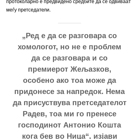
протоколарно е предвидено средбите да се одвиваат
меѓу претседатели.
„Ред е да се разговара со
хомологот, но не е проблем
да се разговара и со
премиерот Жељазков,
особено ако тоа може да
придонесе за напредок. Нема
да присуствува претседателот
Радев, тоа ми го пренесе
господинот Антонио Кошта
кога бев во Ница“, изјави