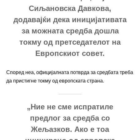
Сиљановска Давкова,
додавајќи дека иницијативата
за можната средба дошла
токму од претседателот на
Европскиот совет.
Според неа, официјалната потврда за средбата треба
да пристигне токму од европската страна.
„Ние не сме испратиле
предлог за средба со
Жељазков. Ако е тоа