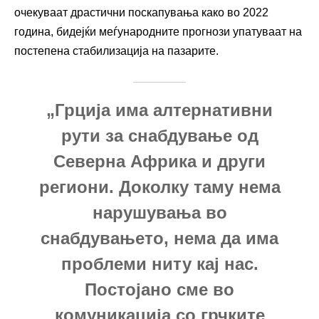
очекуваат драстични поскапувања како во 2022
година, бидејќи меѓународните прогнози упатуваат на
постепена стабилизација на пазарите.
„Грција има алтернативни
рути за снабдување од
Северна Африка и други
региони. Доколку таму нема
нарушувања во
снабдувањето, нема да има
проблеми ниту кај нас.
Постојано сме во
комуникација со грчките