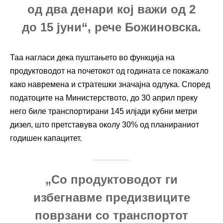
од два денари кој важи од 2
до 15 јуни“, рече Божиновска.
Таа нагласи дека пуштањето во функција на
продуктоводот на почетокот од годината се покажало
како навремена и стратешки значајна одлука. Според
податоците на Министерството, до 30 април преку
него биле транспортирани 145 илјади кубни метри
дизел, што претставува околу 30% од планираниот
годишен капацитет.
„Со продуктоводот ги
избегнавме предизвиците
поврзани со транспортот