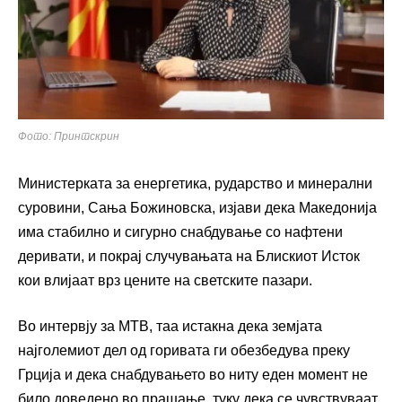
Фото: Принтскрин
Министерката за енергетика, рударство и минерални
суровини, Сања Божиновска, изјави дека Македонија
има стабилно и сигурно снабдување со нафтени
деривати, и покрај случувањата на Блискиот Исток
кои влијаат врз цените на светските пазари.
Во интервју за МТВ, таа истакна дека земјата
најголемиот дел од горивата ги обезбедува преку
Грција и дека снабдувањето во ниту еден момент не
било доведено во прашање, туку дека се чувствуваат