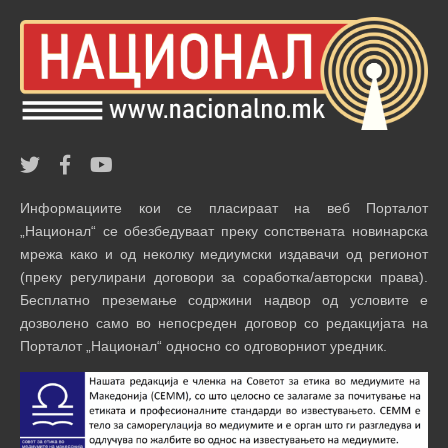
Информациите кои се пласираат на веб Порталот
„Национал“ се обезбедуваат преку сопствената новинарска
мрежа како и од неколку медиумски издавачи од регионот
(преку регулирани договори за соработка/авторски права).
Бесплатно преземање содржини надвор од условите е
дозволено само во непосреден договор со редакцијата на
Порталот „Национал“ односно со одговорниот уредник.