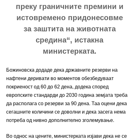
преку граничните премини и
истовремено придонесовме
за заштита на животната
средина“, истакна
министерката.
Божиновска додаде дека државните резерви на
нафтени деривати во моментов обезбедуваат
покриеност од 60 до 62 дена, додека според
европските стандарди до 2030 година земјата треба
да располага со резерви за 90 дена. Таа оцени дека
сегашните количини се доволни и дека засега нема
потреба од нивно дополнително зголемување.
Во однос на цените, министерката изјави дека не се