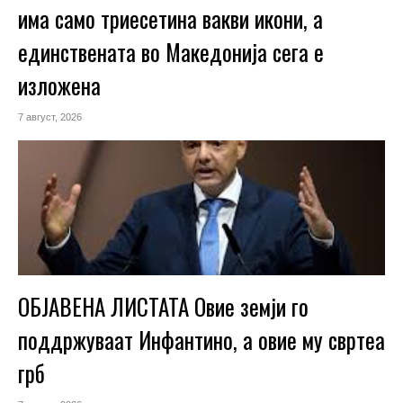
има само триесетина вакви икони, а
единствената во Македонија сега е
изложена
7 август, 2026
ОБЈАВЕНА ЛИСТАТА Овие земји го
поддржуваат Инфантино, а овие му свртеа
грб