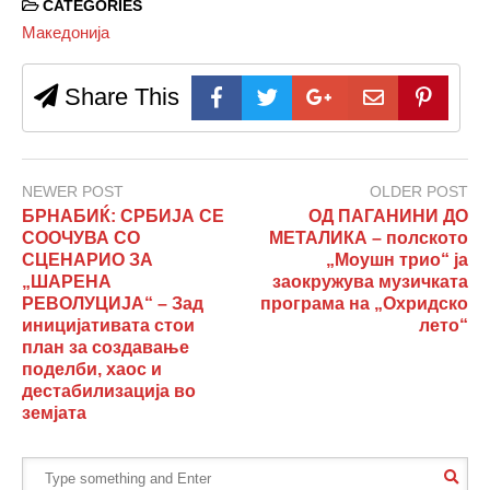
CATEGORIES
Македонија
Share This
NEWER POST
OLDER POST
БРНАБИЌ: СРБИЈА СЕ
ОД ПАГАНИНИ ДО
СООЧУВА СО
МЕТАЛИКА – полското
СЦЕНАРИО ЗА
„Моушн трио“ ја
„ШАРЕНА
заокружува музичката
РЕВОЛУЦИЈА“ – Зад
програма на „Охридско
иницијативата стои
лето“
план за создавање
поделби, хаос и
дестабилизација во
земјата