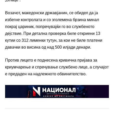
Возачот, македонски државјанин, се обидел да ја
избегне контролата и со зголемена брзина минал
покрај цариник, попречувајќи го во службеното
дејствие. При детална проверка биле откриени 13
кутии со 312 лименки тутун, за кои не биле платени
давачки во висина од над 500 илјади денари.
Против лицето е поднесена кривична пријава за
криумчарење и спречување службено лице, а случајот
е предаден на надлежното обвинителство.