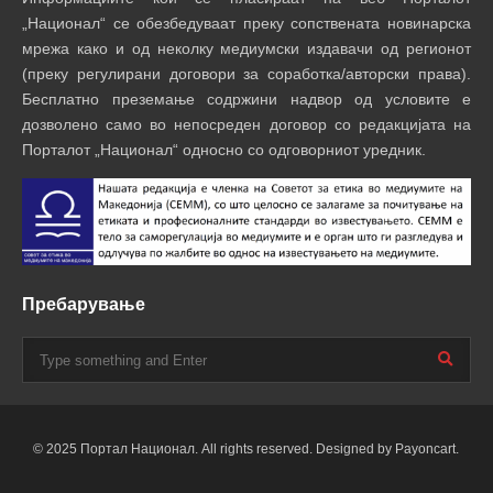
„Национал“ се обезбедуваат преку сопствената новинарска
мрежа како и од неколку медиумски издавачи од регионот
(преку регулирани договори за соработка/авторски права).
Бесплатно преземање содржини надвор од условите е
дозволено само во непосреден договор со редакцијата на
Порталот „Национал“ односно со одговорниот уредник.
Пребарување
© 2025 Портал Национал. All rights reserved. Designed by Payoncart.