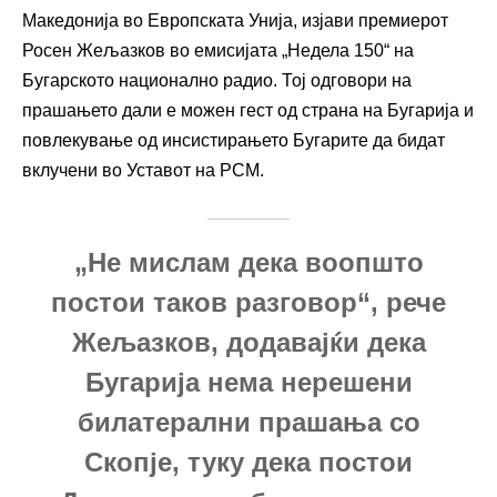
Македонија во Европската Унија, изјави премиерот
Росен Жељазков во емисијата „Недела 150“ на
Бугарското национално радио. Тој одговори на
прашањето дали е можен гест од страна на Бугарија и
повлекување од инсистирањето Бугарите да бидат
вклучени во Уставот на РСМ.
„Не мислам дека воопшто
постои таков разговор“, рече
Жељазков, додавајќи дека
Бугарија нема нерешени
билатерални прашања со
Скопје, туку дека постои