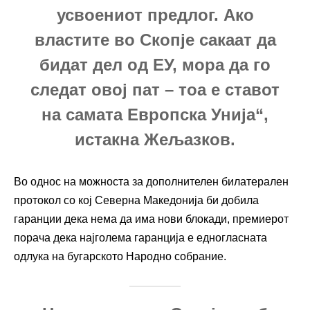
усвоениот предлог. Ако
властите во Скопје сакаат да
бидат дел од ЕУ, мора да го
следат овој пат – тоа е ставот
на самата Европска Унија“,
истакна Жељазков.
Во однос на можноста за дополнителен билатерален
протокол со кој Северна Македонија би добила
гаранции дека нема да има нови блокади, премиерот
порача дека најголема гаранција е едногласната
одлука на бугарското Народно собрание.