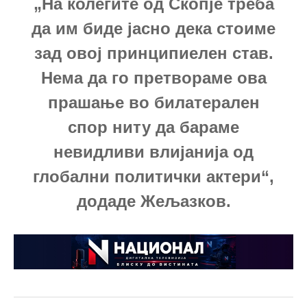
„На колегите од Скопје треба
да им биде јасно дека стоиме
зад овој принципиелен став.
Нема да го претвораме ова
прашање во билатерален
спор ниту да бараме
невидливи влијанија од
глобални политички актери“,
додаде Жељазков.