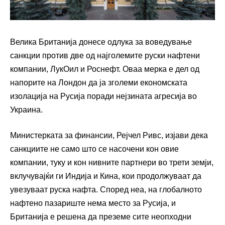
Велика Британија донесе одлука за воведување
санкции против две од најголемите руски нафтени
компании, ЛукОил и Роснефт. Оваа мерка е дел од
напорите на Лондон да ја зголеми економската
изолација на Русија поради нејзината агресија во
Украина.
Министерката за финансии, Рејчел Ривс, изјави дека
санкциите не само што се насочени кон овие
компании, туку и кон нивните партнери во трети земји,
вклучувајќи ги Индија и Кина, кои продолжуваат да
увезуваат руска нафта. Според неа, на глобалното
нафтено пазариште нема место за Русија, и
Британија е решена да преземе сите неопходни