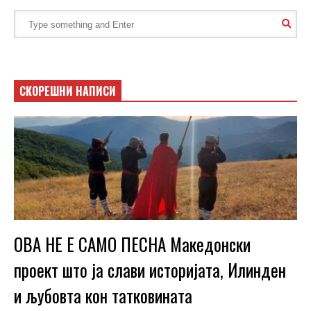
СКОРЕШНИ НАПИСИ
ОВА НЕ Е САМО ПЕСНА Македонски
проект што ја слави историјата, Илинден
и љубовта кон татковината