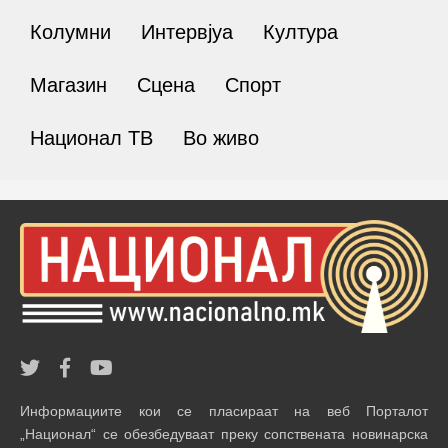
Колумни
Интервјуа
Култура
Магазин
Сцена
Спорт
Национал ТВ
Во живо
Информациите кои се пласираат на веб Порталот
„Национал“ се обезбедуваат преку сопствената новинарска