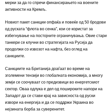
мерки за да го спречи финансирањето на воените
активности на Кремљ.
Новиот пакет санкции опфаќа и повеќе од 50 бродови
од руската “флота во сенка”, кои се користат за
избегнување на постојните ограничувања. Овие стари
танкери се клучни во стратегијата на Русија да
продолжи со извозот на нафта, без оглед на
санкциите.
Санкциите на Британија доаѓаат во време на
зголемени тензији во глобалната економија, а многу
земји се соочуваат со предизвици во енергетскиот
сектор. Оваа одлука е дел од пошироките напори на
Западот да се стави крај на зависноста од руски
извори на енергија и да се поддржи Украина во
нејзината борба за суверенитет.