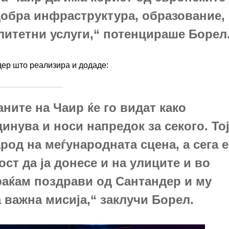
добра инфраструктура, образование,
литетни услуги,“ потенцираше Борел
дер што реализира и додаде:
аните на Чаир ќе го видат како
инува и носи напредок за секого. То
арод на меѓународната сцена, а сега е
ст да ја донесе и на улиците и во
раќам поздрави од Сантандер и му
 важна мисија,“ заклучи Борел.