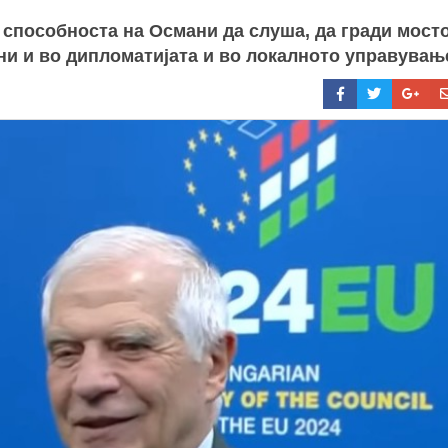
 способноста на Османи да слуша, да гради мост
чни и во дипломатијата и во локалното управувањ