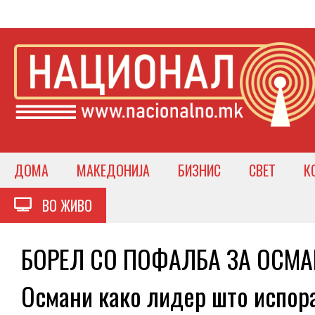
ДОМА
МАКЕДОНИЈА
БИЗНИС
СВЕТ
К
ВО ЖИВО
БОРЕЛ СО ПОФАЛБА ЗА ОСМАНИ
Османи како лидер што испор