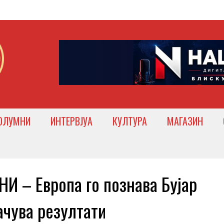
ОЛУМНИ
ИНТЕРВЈУА
КУЛТУРА
МАГАЗИН
 – Европа го познава Бујар
ачува резултати