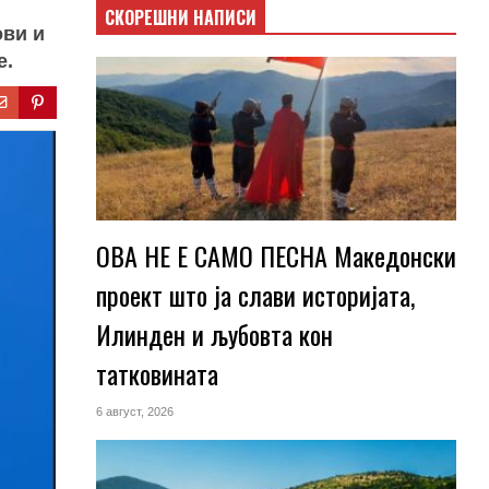
СКОРЕШНИ НАПИСИ
ови и
е.
ОВА НЕ Е САМО ПЕСНА Македонски
проект што ја слави историјата,
Илинден и љубовта кон
татковината
6 август, 2026