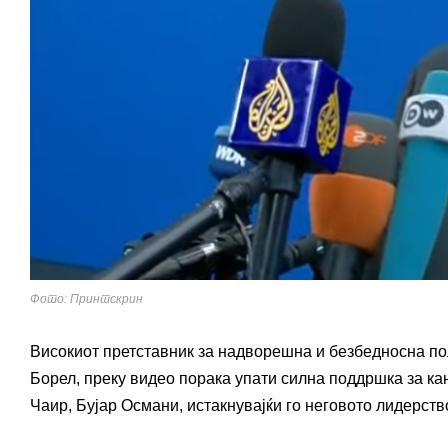
Фото: Принтскрин
Високиот претставник за надворешна и безбедносна по
Борел, преку видео порака упати силна поддршка за ка
Чаир, Бујар Османи, истакнувајќи го неговото лидерств