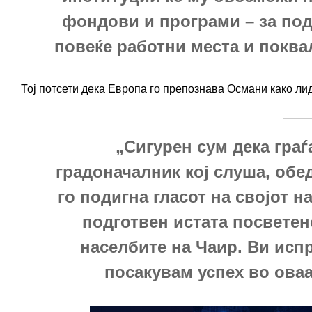
фондови и програми – за по
повеќе работни места и поква
Тој потсети дека Европа го препознава Османи како ли
„Сигурен сум дека граѓ
градоначалник кој слуша, обед
го подигна гласот на својот н
подготвен истата посветено
населбите на Чаир. Ви исп
посакувам успех во оваа