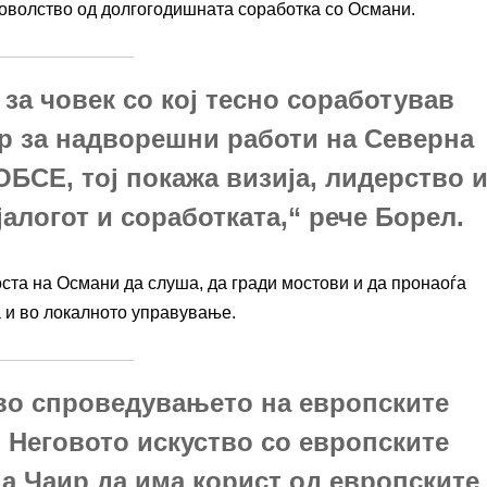
доволство од долгогодишната соработка со Османи.
 за човек со кој тесно соработував
ер за надворешни работи на Северна
ОБСЕ, тој покажа визија, лидерство 
алогот и соработката,“ рече Борел.
ста на Османи да слуша, да гради мостови и да пронаоѓа
а и во локалното управување.
 во спроведувањето на европските
 Неговото искуство со европските
а Чаир да има корист од европските