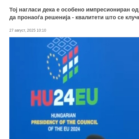
Тој нагласи дека е особено импресиониран од
да пронаоѓа решенија - квалитети што се клу
27 август, 2025 10:10