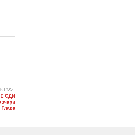
R POST
Е ОДИ
овчари
 Глава