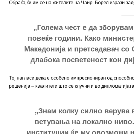
Обраќајќи им се на жителите на Чаир, Борел изрази за
„Голема чест е да зборувам
повеќе години. Како минист
Македонија и претседавач со 
длабока посветеност кон диј
Тој нагласи дека е особено импресиониран од способно
решенија – квалитети што се клучни и во дипломатијат
„Знам колку силно верува
ветувања на локално ниво.
институции ќе му овозможи н