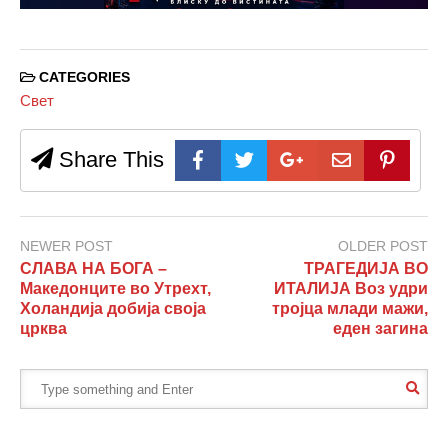
CATEGORIES
Свет
Share This
NEWER POST
OLDER POST
СЛАВА НА БОГА –
ТРАГЕДИЈА ВО
Македонците во Утрехт,
ИТАЛИЈА Воз удри
Холандија добија своја
тројца млади мажи,
црква
еден загина