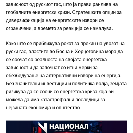
зависност од рускиот гас, што ја прави ранлива на
глобалните енергетски кризи. Стратешките опции за
диверзификација на енергетските извори се
ограничени, а времето за реакција се намалува.
Како што се приближува рокот за прекин на увозот на
руски гас, властите во Босна и Херцеговина мора да
се соочат со реалноста на својата енергетска
зависност и да започнат со итни мерки за
обезбедување на алтернативни извори на енергија.
Без значителни инвестиции и политичка волја, земјата
ризикува да се соочи со енергетска криза која би
можела да има катастрофални последици за
нејзината економија и општество.