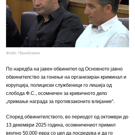
Фото: Принтскрин
По наредба на јавен обвинител од Основното јавно
обвинителство за гонење на организиран криминал и
корупција, полициски службеници го лишија од
слобода Ф.С., осомничен за кривичното дело
„примање награда за противзаконито влијание“.
Според обвинителството, во периодот од октомври до
13 декември 2025 година, осомничениот примил
вкупно 50.000 евра со цел да посредува и да го