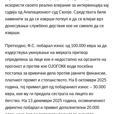
искористи своето реално влијание за интервенција кај
судија од Апелациониот суд Скопје. Средствата биле
наменети за да се изврши поткуп и да се влијае врз
донесување службено дејствие кое не смеело да се
изврши.
Претходно, Ф.С. побарал износ од 100.000 евра за да
издејствува укинување на мерката притвор
определена за лице кое е недостапно на органите на
прогонот и против кое ОЈОГОКК води посебна
постапка за кривични дела против јавните финансии,
платниот промет и стопанството. На 6 октомври 2025
година, тој примил дел од побараниот износ – 30.000
евра, кои му ги предала сестрата на лицето во
бегство. На 13 декември 2025 година, осомничениот
директно побарал и примил дополнителни 20.000