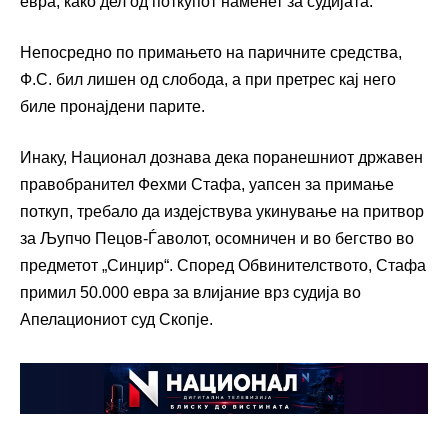
евра, како дел од поткупот наменет за судијата.
Непосредно по примањето на паричните средства,
Ф.С. бил лишен од слобода, а при претрес кај него
биле пронајдени парите.
Инаку, Национал дознава дека поранешниот државен
правобранител Фехми Стафа, уапсен за примање
поткуп, требало да издејствува укинување на притвор
за Љупчо Пецов-Ѓаволот, осомничен и во бегство во
предметот „Синџир“. Според Обвинителството, Стафа
примил 50.000 евра за влијание врз судија во
Апелациониот суд Скопје.