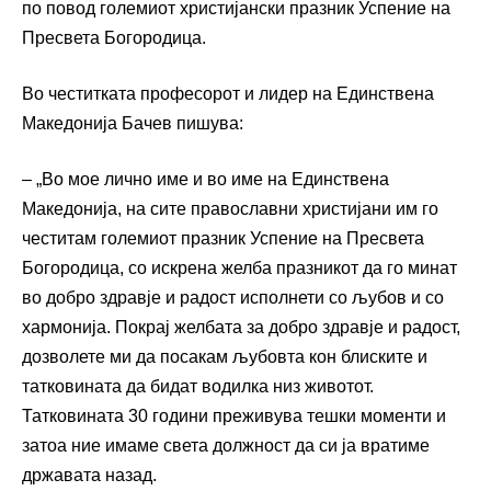
по повод големиот христијански празник Успение на
Пресвета Богородица.
Во честитката професорот и лидер на Единствена
Македонија Бачев пишува:
– „Во мое лично име и во име на Единствена
Македонија, на сите православни христијани им го
честитам големиот празник Успение на Пресвета
Богородица, со искрена желба празникот да го минат
во добро здравје и радост исполнети со љубов и со
хармонија. Покрај желбата за добро здравје и радост,
дозволете ми да посакам љубовта кон блиските и
татковината да бидат водилка низ животот.
Татковината 30 години преживува тешки моменти и
затоа ние имаме света должност да си ја вратиме
државата назад.