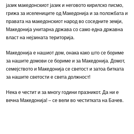
јазик македонскиот јазик и неговото кирилско писмо,
грижа за иселениците од Македонија и за положбата и
правата на македонскиот народ во соседните земји,
Македонија унитарна држава со само една државна
власт на нејзината територија.
Македонија е нашиот дом, онака како што се бориме
за нашите домови се бориме и за Македонија. Домот,
семејството и Македонија се светост и затоа битката
за нашите светости е света должност!
Нека е честит и за многу години празникот. Да ни е
вечна Македонија! – се вели во честитката на Бачев.