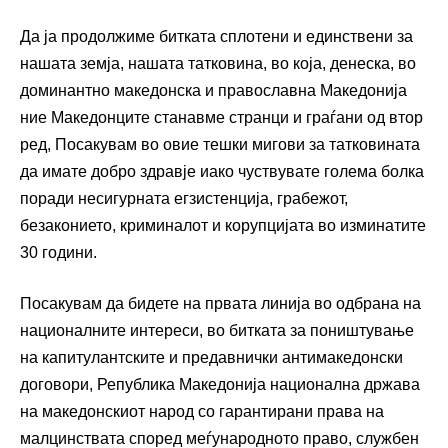
Да ја продолжиме битката сплотени и единствени за
нашата земја, нашата татковина, во која, денеска, во
доминантно македонска и православна Македонија
ние Македонците станавме странци и граѓани од втор
ред, Посакувам во овие тешки мигови за татковината
да имате добро здравје иако чуствувате голема болка
поради несигурната егзистенција, грабежот,
безаконието, криминалот и корупцијата во изминатите
30 години.
Посакувам да бидете на првата линија во одбрана на
националните интереси, во битката за поништување
на капитулантските и предавнички антимакедонски
договори, Република Македонија национална држава
на македонскиот народ со гарантирани права на
малцинствата според меѓународното право, службен