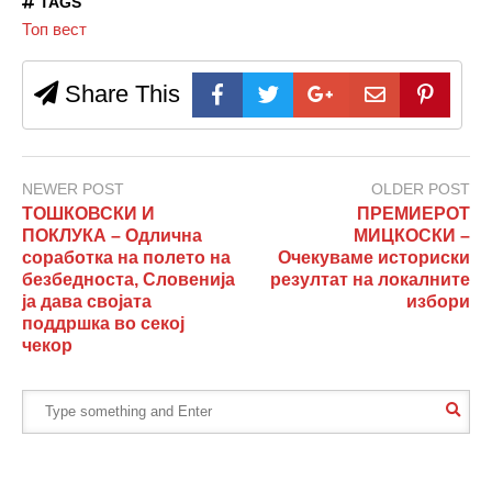
TAGS
Топ вест
Share This
NEWER POST
OLDER POST
ТОШКОВСКИ И
ПРЕМИЕРОТ
ПОКЛУКА – Одлична
МИЦКОСКИ –
соработка на полето на
Очекуваме историски
безбедноста, Словенија
резултат на локалните
ја дава својата
избори
поддршка во секој
чекор