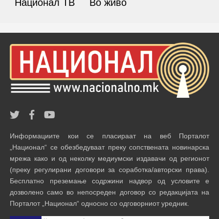
Национал ТВ
Во живо
Информациите кои се пласираат на веб Порталот
„Национал“ се обезбедуваат преку сопствената новинарска
мрежа како и од неколку медиумски издавачи од регионот
(преку регулирани договори за соработка/авторски права).
Бесплатно преземање содржини надвор од условите е
дозволено само во непосреден договор со редакцијата на
Порталот „Национал“ односно со одговорниот уредник.