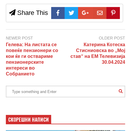
Share This
NEWER POST
OLDER POST
Гелева: На листата се
Катерина Котеска
повеќе пензионери со
Стисниовска во „Мој
кои ќе ги оствариме
став“ на ЕМ Телевизија
пензионерските
30.04.2024
интереси во
Собранието
СКОРЕШНИ НАПИСИ